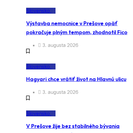
Slovensko
Výstavba nemocnice v Prešove opäť
pokračuje plným tempom, zhodnotil Fico
3. augusta 2026
Slovensko
Hagyari chce vrátiť život na Hlavnú ulicu
3. augusta 2026
Slovensko
V Prešove žije bez stabilného bývania