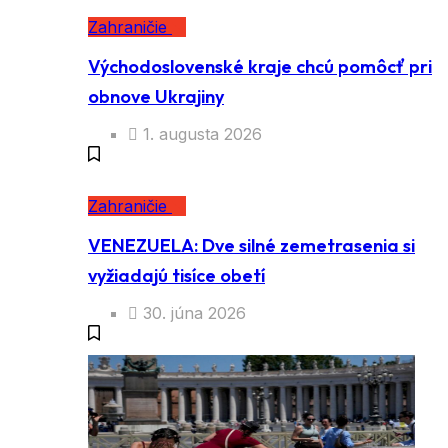
Zahraničie
Východoslovenské kraje chcú pomôcť pri
obnove Ukrajiny
1. augusta 2026
Zahraničie
VENEZUELA: Dve silné zemetrasenia si
vyžiadajú tisíce obetí
30. júna 2026