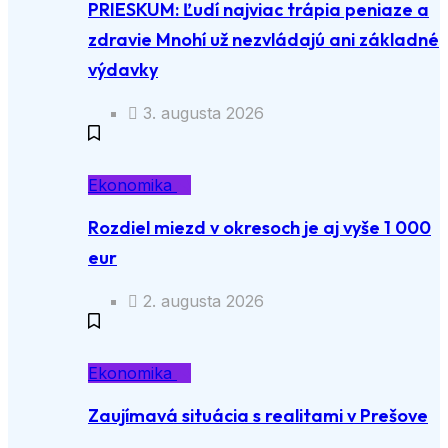
PRIESKUM: Ľudí najviac trápia peniaze a
zdravie Mnohí už nezvládajú ani základné
výdavky
3. augusta 2026
Ekonomika
Rozdiel miezd v okresoch je aj vyše 1 000
eur
2. augusta 2026
Ekonomika
Zaujímavá situácia s realitami v Prešove