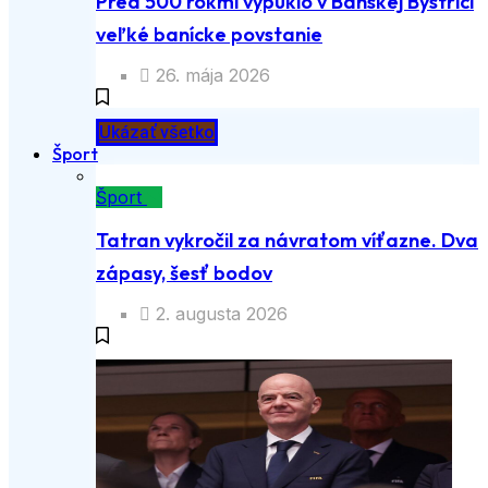
Pred 500 rokmi vypuklo v Banskej Bystrici
veľké banícke povstanie
26. mája 2026
Ukázať všetko
Šport
Šport
Tatran vykročil za návratom víťazne. Dva
zápasy, šesť bodov
2. augusta 2026