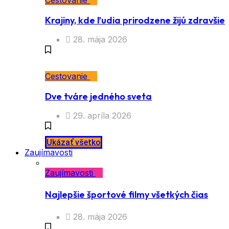
Cestovanie
Krajiny, kde ľudia prirodzene žijú zdravšie
28. mája 2026
Cestovanie
Dve tváre jedného sveta
29. apríla 2026
Ukázať všetko
Zaujímavosti
Zaujímavosti
Najlepšie športové filmy všetkých čias
28. mája 2026