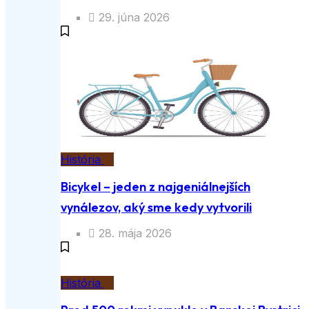
29. júna 2026
História
Bicykel – jeden z najgeniálnejších
vynálezov, aký sme kedy vytvorili
28. mája 2026
História