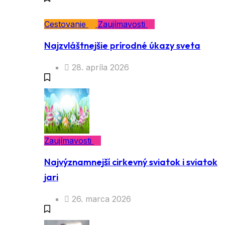
Cestovanie
Zaujímavosti
Najzvláštnejšie prírodné úkazy sveta
28. apríla 2026
Zaujímavosti
Najvýznamnejší cirkevný sviatok i sviatok
jari
26. marca 2026