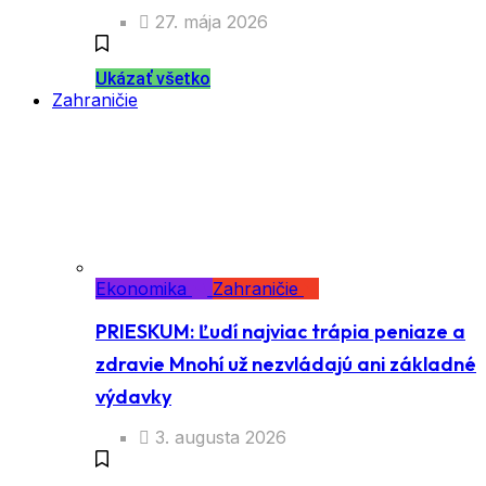
27. mája 2026
Ukázať všetko
Zahraničie
Ekonomika
Zahraničie
PRIESKUM: Ľudí najviac trápia peniaze a
zdravie Mnohí už nezvládajú ani základné
výdavky
3. augusta 2026