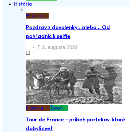
História
História
Pozdrav z dovolenky…alebo… Od
pohľadníc k selfie
2. augusta 2026
História
Šport
Tour de France – príbeh pretekov, ktoré
dobyli svet