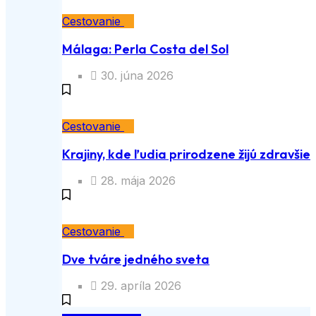
Cestovanie
Málaga: Perla Costa del Sol
30. júna 2026
Cestovanie
Krajiny, kde ľudia prirodzene žijú zdravšie
28. mája 2026
Cestovanie
Dve tváre jedného sveta
29. apríla 2026