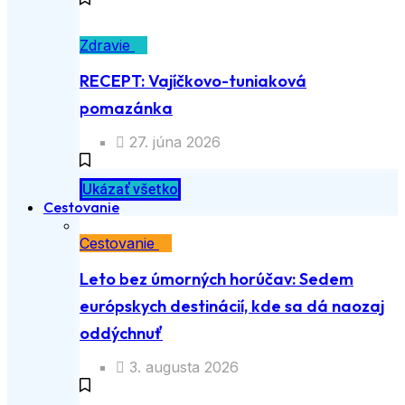
Zdravie
RECEPT: Vajíčkovo-tuniaková
pomazánka
27. júna 2026
Ukázať všetko
Cestovanie
Cestovanie
Leto bez úmorných horúčav: Sedem
európskych destinácií, kde sa dá naozaj
oddýchnuť
3. augusta 2026