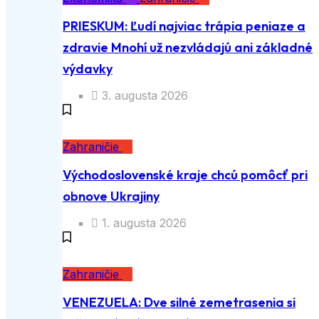
PRIESKUM: Ľudí najviac trápia peniaze a
zdravie Mnohí už nezvládajú ani základné
výdavky
3. augusta 2026
Zahraničie
Východoslovenské kraje chcú pomôcť pri
obnove Ukrajiny
1. augusta 2026
Zahraničie
VENEZUELA: Dve silné zemetrasenia si