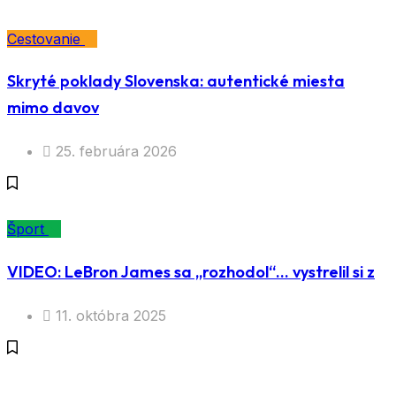
Cestovanie
Skryté poklady Slovenska: autentické miesta
mimo davov
25. februára 2026
Šport
VIDEO: LeBron James sa „rozhodol“… vystrelil si z
11. októbra 2025