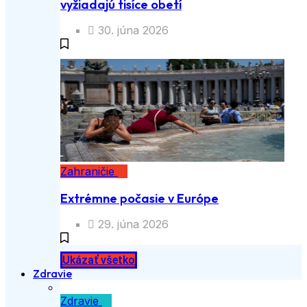
vyžiadajú tisíce obetí
30. júna 2026
Zahraničie
Extrémne počasie v Európe
29. júna 2026
Ukázať všetko
Zdravie
Zdravie