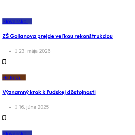
Slovensko
ZŠ Golianova prejde veľkou rekonštrukciou
23. mája 2026
História
Významný krok k ľudskej dôstojnosti
16. júna 2025
Slovensko