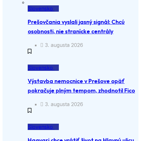
Slovensko
Prešovčania vyslali jasný signál: Chcú
osobnosti, nie stranícke centrály
3. augusta 2026
Slovensko
Výstavba nemocnice v Prešove opäť
pokračuje plným tempom, zhodnotil Fico
3. augusta 2026
Slovensko
Hagyari chce vrátiť život na Hlavnú ulicu