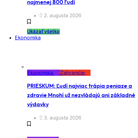
najmenej 800 ľudí
2. augusta 2026
Ukázať všetko
Ekonomika
Ekonomika
Zahraničie
PRIESKUM: Ľudí najviac trápia peniaze a
zdravie Mnohí už nezvládajú ani základné
výdavky
3. augusta 2026