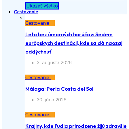
Ukázať všetko
Cestovanie
Cestovanie
Leto bez úmorných horúčav: Sedem
európskych destinácií, kde sa dá naozaj
oddýchnuť
3. augusta 2026
Cestovanie
Málaga: Perla Costa del Sol
30. júna 2026
Cestovanie
Krajiny, kde ľudia prirodzene žijú zdravšie