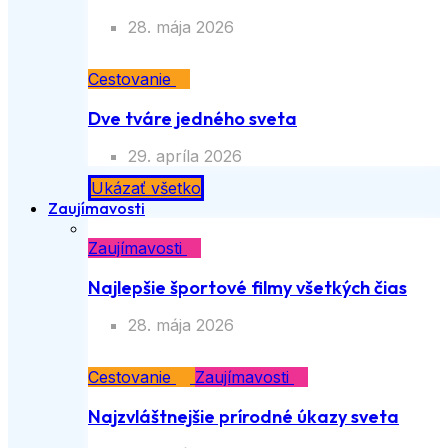
28. mája 2026
Cestovanie
Dve tváre jedného sveta
29. apríla 2026
Ukázať všetko
Zaujímavosti
Zaujímavosti
Najlepšie športové filmy všetkých čias
28. mája 2026
Cestovanie
Zaujímavosti
Najzvláštnejšie prírodné úkazy sveta