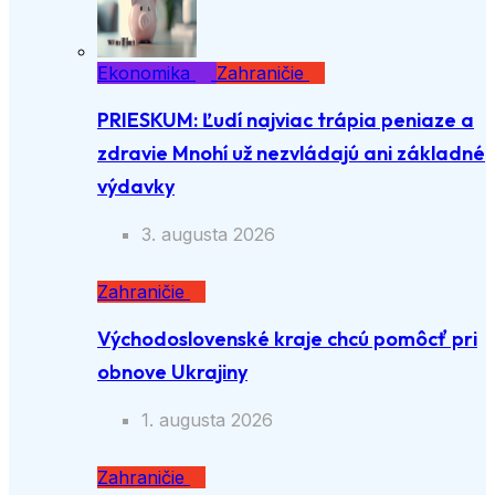
Ekonomika
Zahraničie
PRIESKUM: Ľudí najviac trápia peniaze a
zdravie Mnohí už nezvládajú ani základné
výdavky
3. augusta 2026
Zahraničie
Východoslovenské kraje chcú pomôcť pri
obnove Ukrajiny
1. augusta 2026
Zahraničie