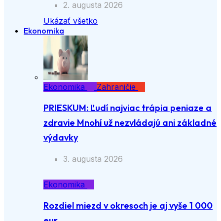
2. augusta 2026
Ukázať všetko
Ekonomika
Ekonomika
Zahraničie
PRIESKUM: Ľudí najviac trápia peniaze a
zdravie Mnohí už nezvládajú ani základné
výdavky
3. augusta 2026
Ekonomika
Rozdiel miezd v okresoch je aj vyše 1 000
eur