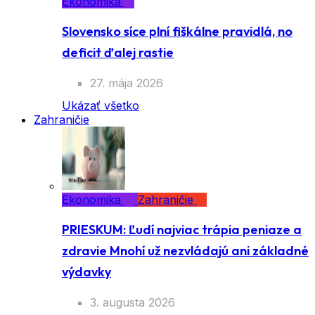
Ekonomika
Slovensko síce plní fiškálne pravidlá, no
deficit ďalej rastie
27. mája 2026
Ukázať všetko
Zahraničie
Ekonomika
Zahraničie
PRIESKUM: Ľudí najviac trápia peniaze a
zdravie Mnohí už nezvládajú ani základné
výdavky
3. augusta 2026