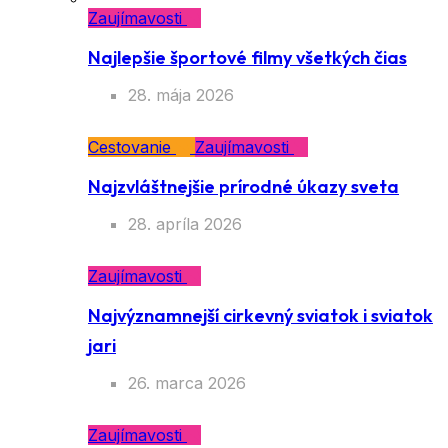
Zaujímavosti
Najlepšie športové filmy všetkých čias
28. mája 2026
Cestovanie
Zaujímavosti
Najzvláštnejšie prírodné úkazy sveta
28. apríla 2026
Zaujímavosti
Najvýznamnejší cirkevný sviatok i sviatok
jari
26. marca 2026
Zaujímavosti