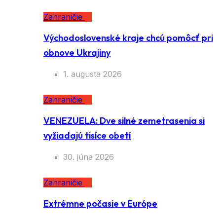
Zahraničie
Východoslovenské kraje chcú pomôcť pri
obnove Ukrajiny
1. augusta 2026
Zahraničie
VENEZUELA: Dve silné zemetrasenia si
vyžiadajú tisíce obetí
30. júna 2026
Zahraničie
Extrémne počasie v Európe