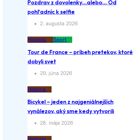
Pozdrav z dovolenky…alebo… Od
pohľadníc k selfie
2. augusta 2026
História
Šport
Tour de France – príbeh pretekov, ktoré
dobyli svet
29. júna 2026
História
Bicykel – jeden z najgeniálnejších
vynálezov, aký sme kedy vytvorili
28. mája 2026
História