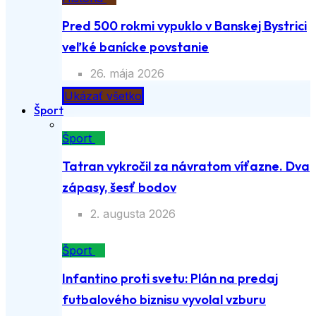
Pred 500 rokmi vypuklo v Banskej Bystrici
veľké banícke povstanie
26. mája 2026
Ukázať všetko
Šport
Šport
Tatran vykročil za návratom víťazne. Dva
zápasy, šesť bodov
2. augusta 2026
Šport
Infantino proti svetu: Plán na predaj
futbalového biznisu vyvolal vzburu