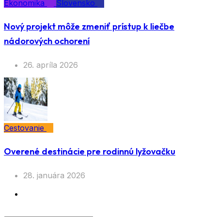
Ekonomika
Slovensko
Nový projekt môže zmeniť prístup k liečbe
nádorových ochorení
26. apríla 2026
Cestovanie
Overené destinácie pre rodinnú lyžovačku
28. januára 2026