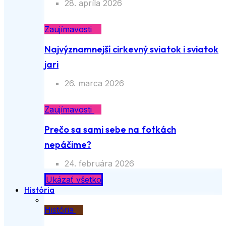
28. apríla 2026
Zaujímavosti
Najvýznamnejší cirkevný sviatok i sviatok
jari
26. marca 2026
Zaujímavosti
Prečo sa sami sebe na fotkách
nepáčime?
24. februára 2026
Ukázať všetko
História
História