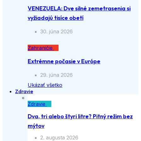
VENEZUELA: Dve silné zemetrasenia si
vyžiadajú tisíce obetí
30. júna 2026
Zahraničie
Extrémne počasie v Európe
29. júna 2026
Ukázať všetko
Zdravie
Zdravie
Dva, tri alebo štyri litre? Pitný režim bez
mýtov
2. augusta 2026