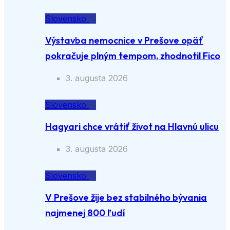
Slovensko
Výstavba nemocnice v Prešove opäť
pokračuje plným tempom, zhodnotil Fico
3. augusta 2026
Slovensko
Hagyari chce vrátiť život na Hlavnú ulicu
3. augusta 2026
Slovensko
V Prešove žije bez stabilného bývania
najmenej 800 ľudí