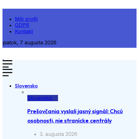
Môj profil
GDPR
Kontakt
piatok, 7 augusta 2026
Slovensko
Slovensko
Prešovčania vyslali jasný signál: Chcú
osobnosti, nie stranícke centrály
3. augusta 2026