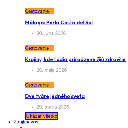
Cestovanie
Málaga: Perla Costa del Sol
30. júna 2026
Cestovanie
Krajiny, kde ľudia prirodzene žijú zdravšie
28. mája 2026
Cestovanie
Dve tváre jedného sveta
29. apríla 2026
Ukázať všetko
Zaujímavosti