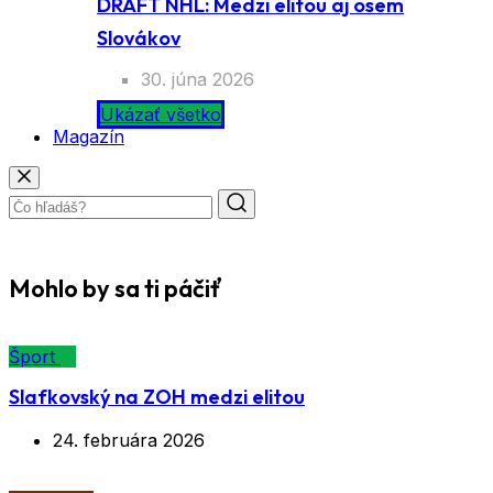
DRAFT NHL: Medzi elitou aj osem
Slovákov
30. júna 2026
Ukázať všetko
Magazín
Mohlo by sa ti páčiť
Šport
Slafkovský na ZOH medzi elitou
24. februára 2026