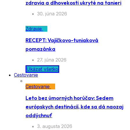
zdravia a dlhovekosti ukryté na tanieri
30. júna 2026
Zdravie
RECEPT: Vajíčkovo-tuniaková
pomazánka
27. júna 2026
Ukázať všetko
Cestovanie
Cestovanie
Leto bez úmorných horúčav: Sedem
európskych destinácií, kde sa dá naozaj
oddýchnuť
3. augusta 2026