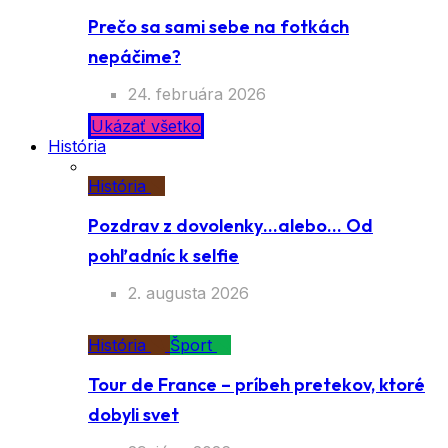
Prečo sa sami sebe na fotkách
nepáčime?
24. februára 2026
Ukázať všetko
História
História
Pozdrav z dovolenky…alebo… Od
pohľadníc k selfie
2. augusta 2026
História
Šport
Tour de France – príbeh pretekov, ktoré
dobyli svet