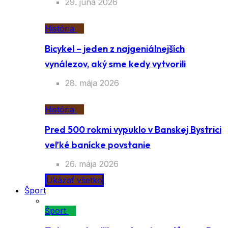
29. júna 2026
História
Bicykel – jeden z najgeniálnejších
vynálezov, aký sme kedy vytvorili
28. mája 2026
História
Pred 500 rokmi vypuklo v Banskej Bystrici
veľké banícke povstanie
26. mája 2026
Ukázať všetko
Šport
Šport