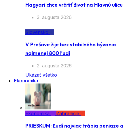
Hagyari chce vrátiť život na Hlavnú ulicu
3. augusta 2026
Slovensko
V Prešove žije bez stabilného bývania
najmenej 800 ľudí
2. augusta 2026
Ukázať všetko
Ekonomika
Ekonomika
Zahraničie
PRIESKUM: Ľudí najviac trápia peniaze a