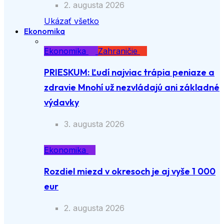
2. augusta 2026
Ukázať všetko
Ekonomika
Ekonomika
Zahraničie
PRIESKUM: Ľudí najviac trápia peniaze a
zdravie Mnohí už nezvládajú ani základné
výdavky
3. augusta 2026
Ekonomika
Rozdiel miezd v okresoch je aj vyše 1 000
eur
2. augusta 2026