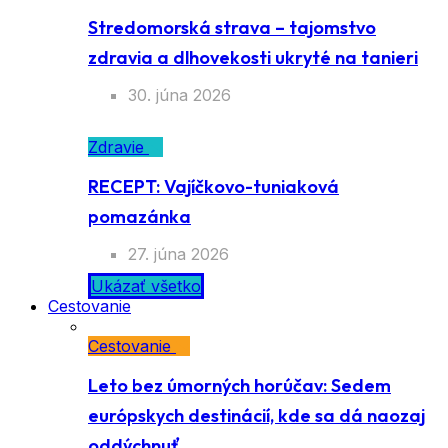
Stredomorská strava – tajomstvo
zdravia a dlhovekosti ukryté na tanieri
30. júna 2026
Zdravie
RECEPT: Vajíčkovo-tuniaková
pomazánka
27. júna 2026
Ukázať všetko
Cestovanie
Cestovanie
Leto bez úmorných horúčav: Sedem
európskych destinácií, kde sa dá naozaj
oddýchnuť