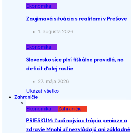
Ekonomika
Zaujímavá situácia s realitami v Prešove
1. augusta 2026
Ekonomika
Slovensko síce plní fiškálne pravidlá, no
deficit ďalej rastie
27. mája 2026
Ukázať všetko
Zahraničie
Ekonomika
Zahraničie
PRIESKUM: Ľudí najviac trápia peniaze a
zdravie Mnohí už nezvládajú ani základné