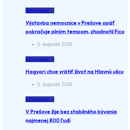
Slovensko
Výstavba nemocnice v Prešove opäť
pokračuje plným tempom, zhodnotil Fico
3. augusta 2026
Slovensko
Hagyari chce vrátiť život na Hlavnú ulicu
3. augusta 2026
Slovensko
V Prešove žije bez stabilného bývania
najmenej 800 ľudí