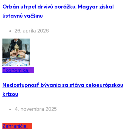
Orbán utrpel drvivú porážku, Magyar získal
ústavnú väčšinu
26. apríla 2026
Ekonomika
Nedostupnosť bývania sa stáva celoeurópskou
krízou
4. novembra 2025
Zahraničie