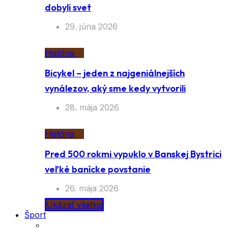
dobyli svet
29. júna 2026
História
Bicykel – jeden z najgeniálnejších
vynálezov, aký sme kedy vytvorili
28. mája 2026
História
Pred 500 rokmi vypuklo v Banskej Bystrici
veľké banícke povstanie
26. mája 2026
Ukázať všetko
Šport