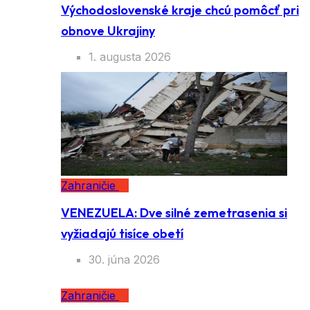
Východoslovenské kraje chcú pomôcť pri
obnove Ukrajiny
1. augusta 2026
Zahraničie
VENEZUELA: Dve silné zemetrasenia si
vyžiadajú tisíce obetí
30. júna 2026
Zahraničie