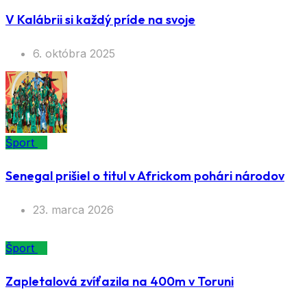
V Kalábrii si každý príde na svoje
6. októbra 2025
Šport
Senegal prišiel o titul v Africkom pohári národov
23. marca 2026
Šport
Zapletalová zvíťazila na 400m v Toruni