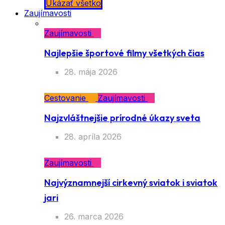
Ukázať všetko
Zaujímavosti
Zaujímavosti
Najlepšie športové filmy všetkých čias
28. mája 2026
Cestovanie
Zaujímavosti
Najzvláštnejšie prírodné úkazy sveta
28. apríla 2026
Zaujímavosti
Najvýznamnejší cirkevný sviatok i sviatok
jari
26. marca 2026