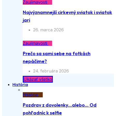
Zaujímavosti
Najvýznamnejší cirkevný sviatok i sviatok
jari
26. marca 2026
Zaujímavosti
Prečo sa sami sebe na fotkách
nepáčime?
24. februára 2026
Ukázať všetko
História
História
Pozdrav z dovolenky…alebo… Od
pohľadníc k selfie