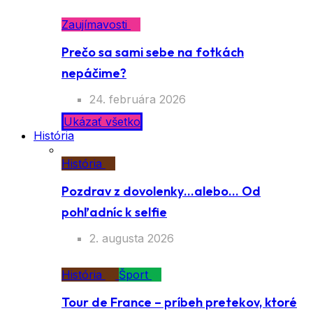
Zaujímavosti
Prečo sa sami sebe na fotkách
nepáčime?
24. februára 2026
Ukázať všetko
História
História
Pozdrav z dovolenky…alebo… Od
pohľadníc k selfie
2. augusta 2026
História
Šport
Tour de France – príbeh pretekov, ktoré