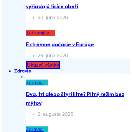
vyžiadajú tisíce obetí
30. júna 2026
Zahraničie
Extrémne počasie v Európe
29. júna 2026
Ukázať všetko
Zdravie
Zdravie
Dva, tri alebo štyri litre? Pitný režim bez
mýtov
2. augusta 2026
Zdravie