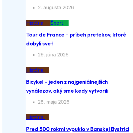
2. augusta 2026
História
Šport
Tour de France – príbeh pretekov, ktoré
dobyli svet
29. júna 2026
História
Bicykel – jeden z najgeniálnejších
vynálezov, aký sme kedy vytvorili
28. mája 2026
História
Pred 500 rokmi vypuklo v Banskej Bystrici