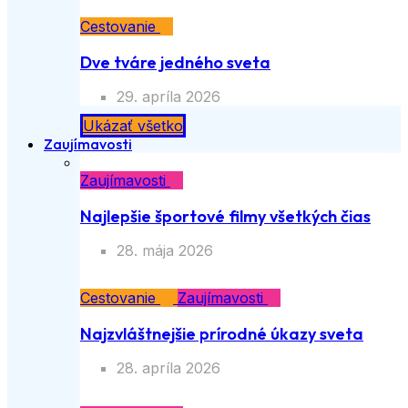
Cestovanie
Dve tváre jedného sveta
29. apríla 2026
Ukázať všetko
Zaujímavosti
Zaujímavosti
Najlepšie športové filmy všetkých čias
28. mája 2026
Cestovanie
Zaujímavosti
Najzvláštnejšie prírodné úkazy sveta
28. apríla 2026