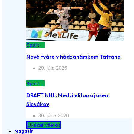
Šport
Nové tváre v hádzanárskom Tatrane
29. júla 2026
Šport
DRAFT NHL: Medzi elitou aj osem
Slovákov
30. júna 2026
Ukázať všetko
Magazín