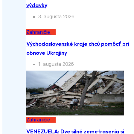
výdavky
3. augusta 2026
Zahraničie
Východoslovenské kraje chcú pomôcť pri
obnove Ukrajiny
1. augusta 2026
Zahraničie
VENEZUELA: Dve silné zemetrasenia si