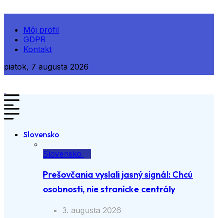
Môj profil
GDPR
Kontakt
piatok, 7 augusta 2026
Slovensko
Slovensko
Prešovčania vyslali jasný signál: Chcú
osobnosti, nie stranícke centrály
3. augusta 2026