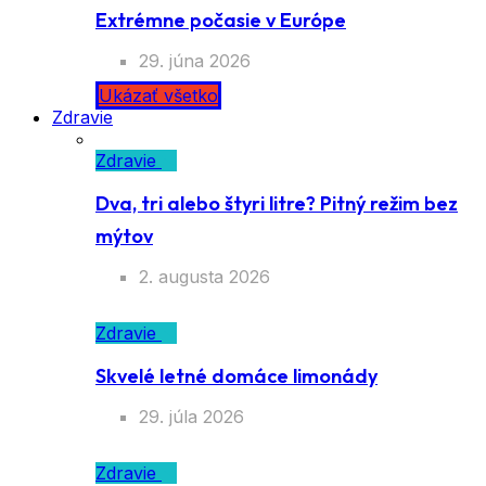
Extrémne počasie v Európe
29. júna 2026
Ukázať všetko
Zdravie
Zdravie
Dva, tri alebo štyri litre? Pitný režim bez
mýtov
2. augusta 2026
Zdravie
Skvelé letné domáce limonády
29. júla 2026
Zdravie