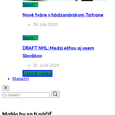
Šport
Nové tváre v hádzanárskom Tatrane
29. júla 2026
Šport
DRAFT NHL: Medzi elitou aj osem
Slovákov
30. júna 2026
Ukázať všetko
Magazín
Mohlo by sa ti páčiť