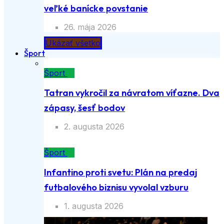
veľké banícke povstanie
26. mája 2026
Ukázať všetko
Šport
Šport
Tatran vykročil za návratom víťazne. Dva
zápasy, šesť bodov
2. augusta 2026
Šport
Infantino proti svetu: Plán na predaj
futbalového biznisu vyvolal vzburu
1. augusta 2026