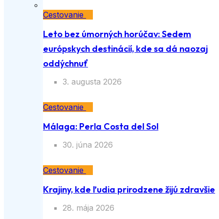
Cestovanie
Leto bez úmorných horúčav: Sedem
európskych destinácií, kde sa dá naozaj
oddýchnuť
3. augusta 2026
Cestovanie
Málaga: Perla Costa del Sol
30. júna 2026
Cestovanie
Krajiny, kde ľudia prirodzene žijú zdravšie
28. mája 2026