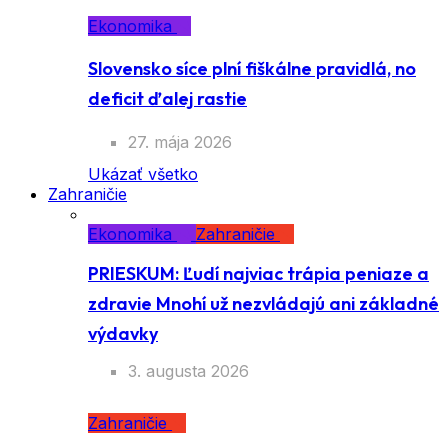
Ekonomika
Slovensko síce plní fiškálne pravidlá, no
deficit ďalej rastie
27. mája 2026
Ukázať všetko
Zahraničie
Ekonomika
Zahraničie
PRIESKUM: Ľudí najviac trápia peniaze a
zdravie Mnohí už nezvládajú ani základné
výdavky
3. augusta 2026
Zahraničie