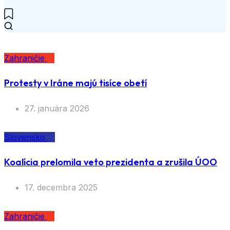
Zahraničie
Protesty v Iráne majú tisíce obetí
27. januára 2026
Slovensko
Koalícia prelomila veto prezidenta a zrušila ÚOO
17. decembra 2025
Zahraničie