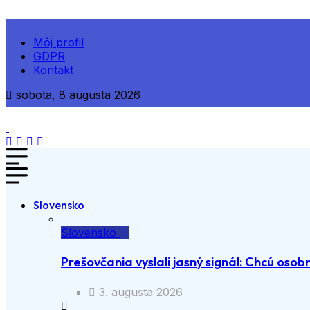
Môj profil
GDPR
Kontakt
sobota, 8 augusta 2026
Slovensko
Slovensko
Prešovčania vyslali jasný signál: Chcú osobn
3. augusta 2026