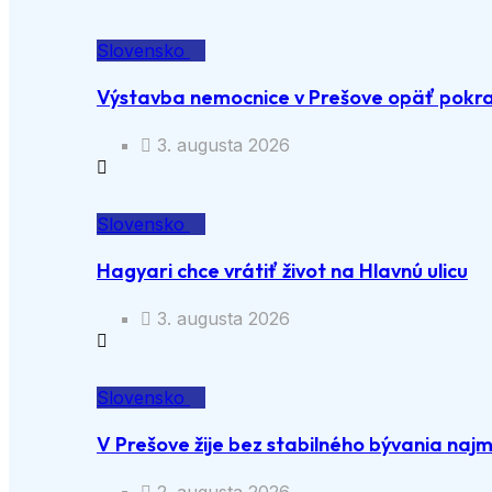
Slovensko
Výstavba nemocnice v Prešove opäť pokra
3. augusta 2026
Slovensko
Hagyari chce vrátiť život na Hlavnú ulicu
3. augusta 2026
Slovensko
V Prešove žije bez stabilného bývania naj