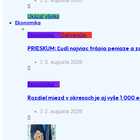
2. augusta 2026
Ukázať všetko
Ekonomika
Ekonomika
Zahraničie
PRIESKUM: Ľudí najviac trápia peniaze a z
3. augusta 2026
Ekonomika
Rozdiel miezd v okresoch je aj vyše 1 000 e
2. augusta 2026