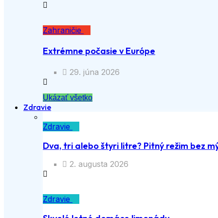
Zahraničie
Extrémne počasie v Európe
29. júna 2026
Ukázať všetko
Zdravie
Zdravie
Dva, tri alebo štyri litre? Pitný režim bez m
2. augusta 2026
Zdravie