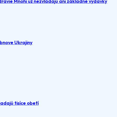
dravie Mnohí už nezvládajú ani základné výdavky
bnove Ukrajiny
adajú tisíce obetí