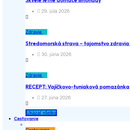
Skvelé letné domáce limonády
29. júla 2026
Zdravie
Stredomorská strava – tajomstvo zdravia a
30. júna 2026
Zdravie
RECEPT: Vajíčkovo-tuniaková pomazánka
27. júna 2026
Ukázať všetko
Cestovanie