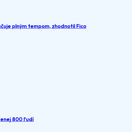
čuje plným tempom, zhodnotil Fico
menej 800 ľudí