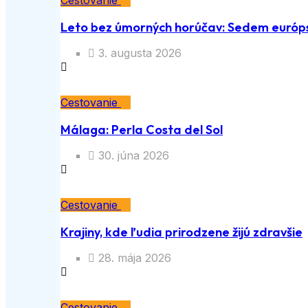
Cestovanie
Leto bez úmorných horúčav: Sedem európs
3. augusta 2026
Cestovanie
Málaga: Perla Costa del Sol
30. júna 2026
Cestovanie
Krajiny, kde ľudia prirodzene žijú zdravšie
28. mája 2026
Cestovanie