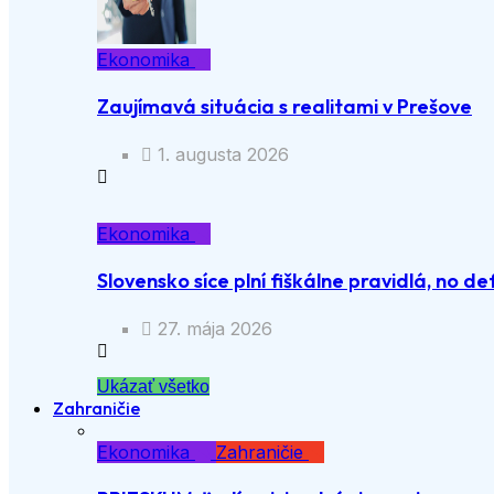
Ekonomika
Zaujímavá situácia s realitami v Prešove
1. augusta 2026
Ekonomika
Slovensko síce plní fiškálne pravidlá, no def
27. mája 2026
Ukázať všetko
Zahraničie
Ekonomika
Zahraničie