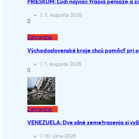
PRIESKUM: Ľudí najviac trápia peniaze a z
3. augusta 2026
Zahraničie
Východoslovenské kraje chcú pomôcť pri o
1. augusta 2026
Zahraničie
VENEZUELA: Dve silné zemetrasenia si vyži
30. júna 2026