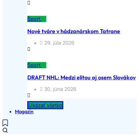
Šport
Nové tváre v hádzanárskom Tatrane
29. júla 2026
Šport
DRAFT NHL: Medzi elitou aj osem Slovákov
30. júna 2026
Ukázať všetko
Magazín