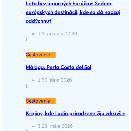
Leto bez úmorných horúčav: Sedem
európskych destinácií, kde sa dá naozaj
oddýchnuť
3. augusta 2026
Cestovanie
Málaga: Perla Costa del Sol
30. júna 2026
Cestovanie
Krajiny, kde ľudia prirodzene žijú zdravšie
28. mája 2026