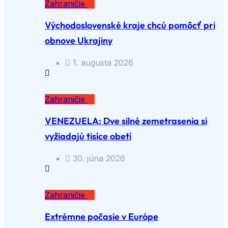
Zahraničie
Východoslovenské kraje chcú pomôcť pri
obnove Ukrajiny
1. augusta 2026
Zahraničie
VENEZUELA: Dve silné zemetrasenia si
vyžiadajú tisíce obetí
30. júna 2026
Zahraničie
Extrémne počasie v Európe