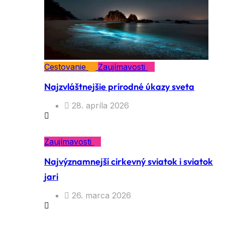
Cestovanie
Zaujímavosti
Najzvláštnejšie prírodné úkazy sveta
28. apríla 2026
Zaujímavosti
Najvýznamnejší cirkevný sviatok i sviatok
jari
26. marca 2026