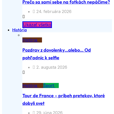
Prečo sa sami sebe na fotkách nepáčime?
24. februára 2026
Ukázať všetko
História
História
Pozdrav z dovolenky…alebo… Od
pohľadníc k selfie
2. augusta 2026
História
Šport
Tour de France – príbeh pretekov, ktoré
dobyli svet
29. júna 2026