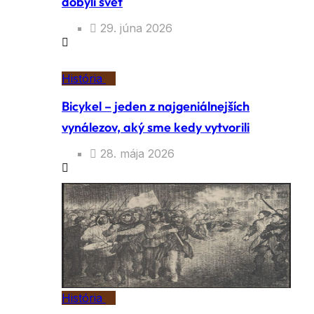
dobyli svet
29. júna 2026
História
Bicykel – jeden z najgeniálnejších
vynálezov, aký sme kedy vytvorili
28. mája 2026
História