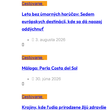
Cestovanie
Leto bez úmorných horúčav: Sedem
európskych destinácií, kde sa dá naozaj
oddýchnuť
3. augusta 2026
Cestovanie
Málaga: Perla Costa del Sol
30. júna 2026
Cestovanie
Krajiny, kde ľudia prirodzene žijú zdravšie