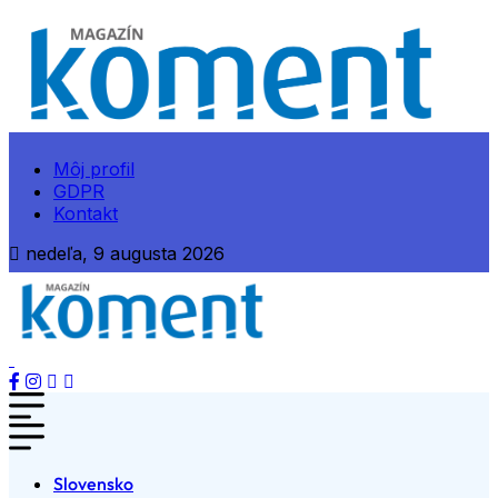
Môj profil
GDPR
Kontakt
nedeľa, 9 augusta 2026
Slovensko