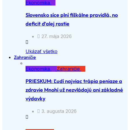
Ekonomika
Slovensko síce plní fiškálne pravidlá, no
deficit ďalej rastie
27. mája 2026
Ukázať všetko
Zahraničie
Ekonomika
Zahraničie
PRIESKUM: Ľudí najviac trápia peniaze a
zdravie Mnohí už nezvládajú ani základné
výdavky
3. augusta 2026