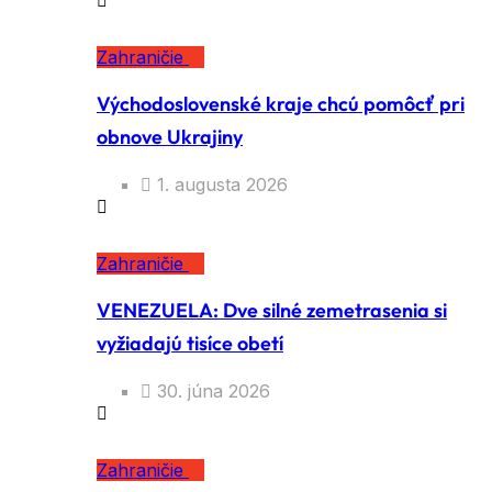
Zahraničie
Východoslovenské kraje chcú pomôcť pri
obnove Ukrajiny
1. augusta 2026
Zahraničie
VENEZUELA: Dve silné zemetrasenia si
vyžiadajú tisíce obetí
30. júna 2026
Zahraničie