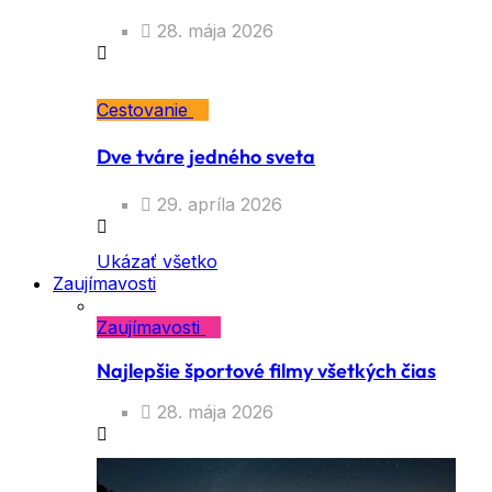
28. mája 2026
Cestovanie
Dve tváre jedného sveta
29. apríla 2026
Ukázať všetko
Zaujímavosti
Zaujímavosti
Najlepšie športové filmy všetkých čias
28. mája 2026