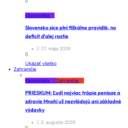
Ekonomika
Slovensko síce plní fiškálne pravidlá, no
deficit ďalej rastie
27. mája 2026
Ukázať všetko
Zahraničie
Ekonomika
Zahraničie
PRIESKUM: Ľudí najviac trápia peniaze a
zdravie Mnohí už nezvládajú ani základné
výdavky
3. augusta 2026