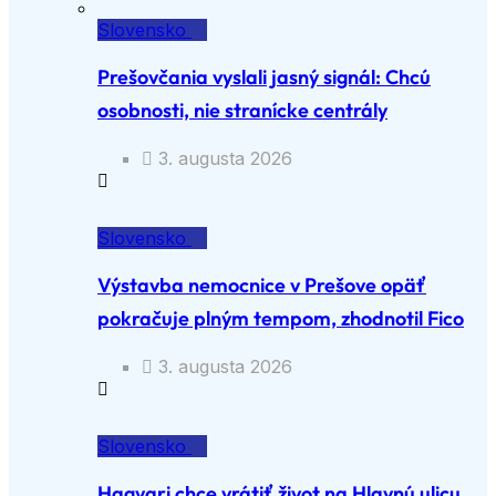
Slovensko
Prešovčania vyslali jasný signál: Chcú
osobnosti, nie stranícke centrály
3. augusta 2026
Slovensko
Výstavba nemocnice v Prešove opäť
pokračuje plným tempom, zhodnotil Fico
3. augusta 2026
Slovensko
Hagyari chce vrátiť život na Hlavnú ulicu