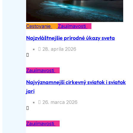
Cestovanie
Zaujímavosti
Najzvláštnejšie prírodné úkazy sveta
28. apríla 2026
Zaujímavosti
Najvýznamnejší cirkevný sviatok i sviatok
jari
26. marca 2026
Zaujímavosti