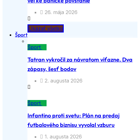
veľké banícke povstanie
26. mája 2026
Ukázať všetko
Šport
Šport
Tatran vykročil za návratom víťazne. Dva
zápasy, šesť bodov
2. augusta 2026
Šport
Infantino proti svetu: Plán na predaj
futbalového biznisu vyvolal vzburu
1. augusta 2026