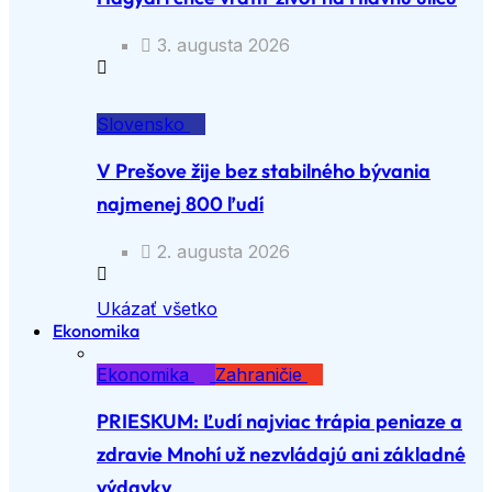
3. augusta 2026
Slovensko
V Prešove žije bez stabilného bývania
najmenej 800 ľudí
2. augusta 2026
Ukázať všetko
Ekonomika
Ekonomika
Zahraničie
PRIESKUM: Ľudí najviac trápia peniaze a
zdravie Mnohí už nezvládajú ani základné
výdavky