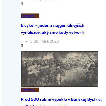
História
Bicykel – jeden z najgeniálnejších
vynálezov, aký sme kedy vytvorili
28. mája 2026
História
Pred 500 rokmi vypuklo v Banskej Bystrici