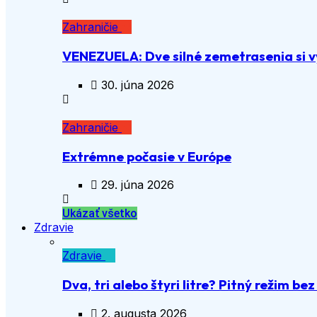
Zahraničie
VENEZUELA: Dve silné zemetrasenia si vy
30. júna 2026
Zahraničie
Extrémne počasie v Európe
29. júna 2026
Ukázať všetko
Zdravie
Zdravie
Dva, tri alebo štyri litre? Pitný režim be
2. augusta 2026