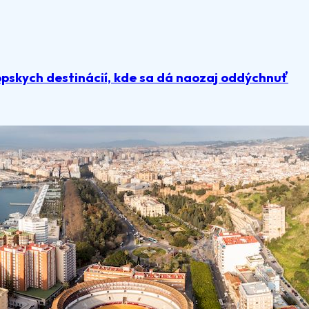
pskych destinácií, kde sa dá naozaj oddýchnuť