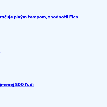
račuje plným tempom, zhodnotil Fico
u
ajmenej 800 ľudí