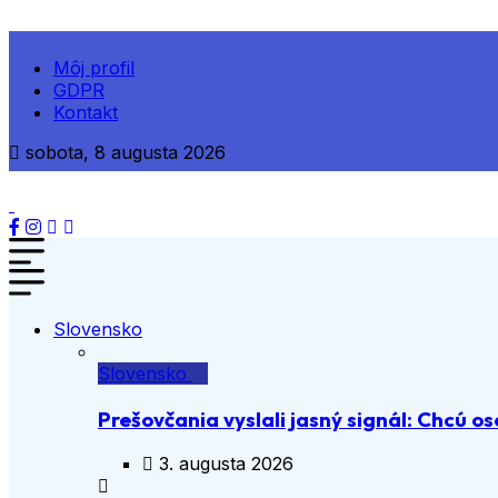
Môj profil
GDPR
Kontakt
sobota, 8 augusta 2026
Slovensko
Slovensko
Prešovčania vyslali jasný signál: Chcú os
3. augusta 2026