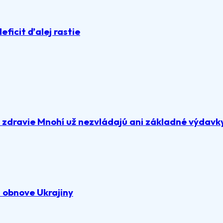
deficit ďalej rastie
a zdravie Mnohí už nezvládajú ani základné výdavk
 obnove Ukrajiny