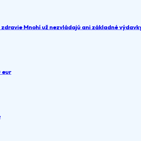
a zdravie Mnohí už nezvládajú ani základné výdavk
0 eur
e