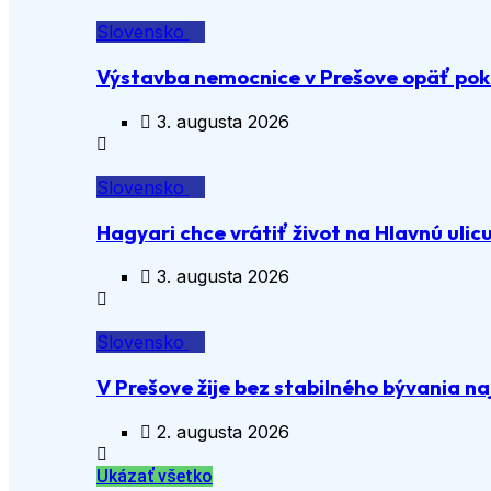
Slovensko
Výstavba nemocnice v Prešove opäť pok
3. augusta 2026
Slovensko
Hagyari chce vrátiť život na Hlavnú ulic
3. augusta 2026
Slovensko
V Prešove žije bez stabilného bývania n
2. augusta 2026
Ukázať všetko