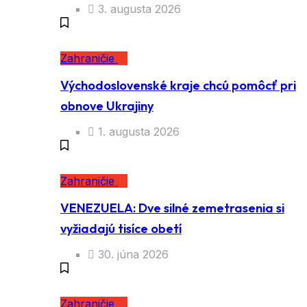
3. augusta 2026
Zahraničie
Východoslovenské kraje chcú pomôcť pri
obnove Ukrajiny
1. augusta 2026
Zahraničie
VENEZUELA: Dve silné zemetrasenia si
vyžiadajú tisíce obetí
30. júna 2026
Zahraničie