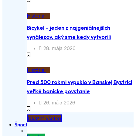
História
Bicykel – jeden z najgeniálnejších
vynálezov, aký sme kedy vytvorili
28. mája 2026
História
Pred 500 rokmi vypuklo v Banskej Bystrici
veľké banícke povstanie
26. mája 2026
Ukázať všetko
Šport