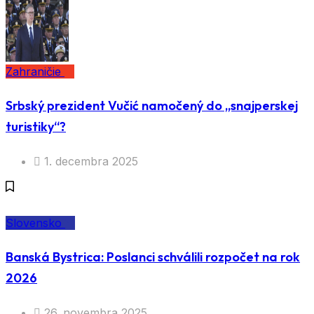
Zahraničie
Srbský prezident Vučić namočený do „snajperskej
turistiky“?
1. decembra 2025
Slovensko
Banská Bystrica: Poslanci schválili rozpočet na rok
2026
26. novembra 2025