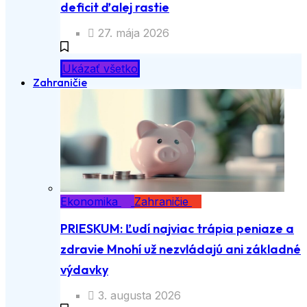
deficit ďalej rastie
27. mája 2026
Ukázať všetko
Zahraničie
Ekonomika
Zahraničie
PRIESKUM: Ľudí najviac trápia peniaze a
zdravie Mnohí už nezvládajú ani základné
výdavky
3. augusta 2026