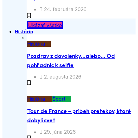
24. februára 2026
Ukázať všetko
História
História
Pozdrav z dovolenky…alebo… Od
pohľadníc k selfie
2. augusta 2026
História
Šport
Tour de France – príbeh pretekov, ktoré
dobyli svet
29. júna 2026