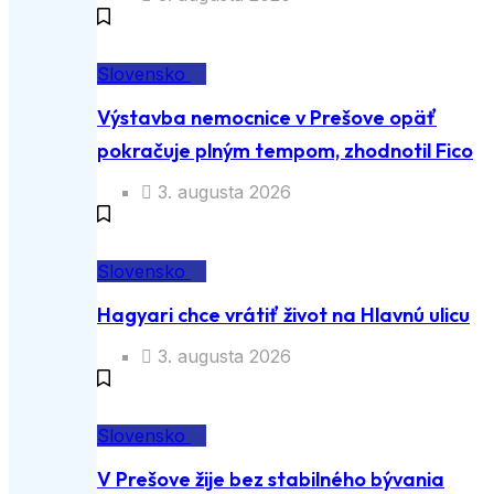
Slovensko
Výstavba nemocnice v Prešove opäť
pokračuje plným tempom, zhodnotil Fico
3. augusta 2026
Slovensko
Hagyari chce vrátiť život na Hlavnú ulicu
3. augusta 2026
Slovensko
V Prešove žije bez stabilného bývania