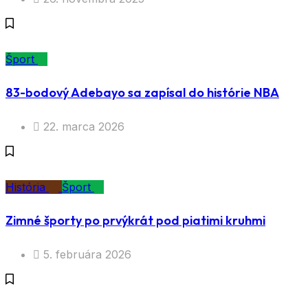
Šport
83-bodový Adebayo sa zapísal do histórie NBA
22. marca 2026
História
Šport
Zimné športy po prvýkrát pod piatimi kruhmi
5. februára 2026