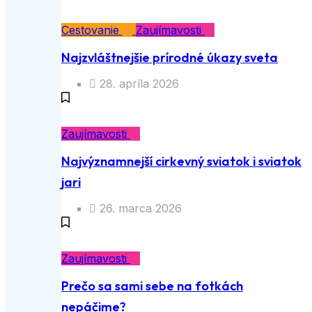
Cestovanie
Zaujímavosti
Najzvláštnejšie prírodné úkazy sveta
28. apríla 2026
Zaujímavosti
Najvýznamnejší cirkevný sviatok i sviatok
jari
26. marca 2026
Zaujímavosti
Prečo sa sami sebe na fotkách
nepáčime?