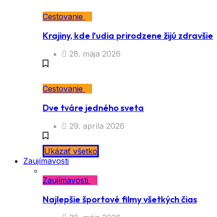
Cestovanie
Krajiny, kde ľudia prirodzene žijú zdravšie
28. mája 2026
Cestovanie
Dve tváre jedného sveta
29. apríla 2026
Ukázať všetko
Zaujímavosti
Zaujímavosti
Najlepšie športové filmy všetkých čias