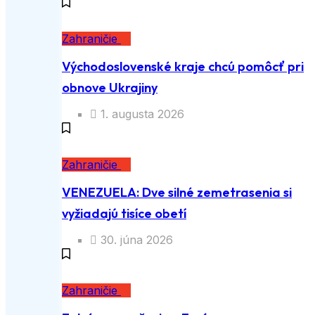
Zahraničie
Východoslovenské kraje chcú pomôcť pri
obnove Ukrajiny
1. augusta 2026
Zahraničie
VENEZUELA: Dve silné zemetrasenia si
vyžiadajú tisíce obetí
30. júna 2026
Zahraničie