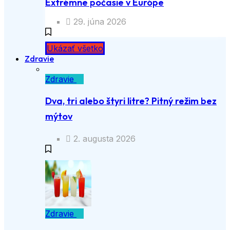
Extrémne počasie v Európe
29. júna 2026
Ukázať všetko
Zdravie
Zdravie
Dva, tri alebo štyri litre? Pitný režim bez
mýtov
2. augusta 2026
Zdravie