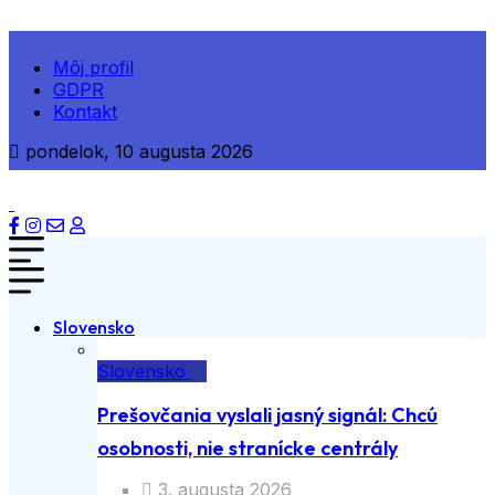
Môj profil
GDPR
Kontakt
pondelok, 10 augusta 2026
Slovensko
Slovensko
Prešovčania vyslali jasný signál: Chcú
osobnosti, nie stranícke centrály
3. augusta 2026