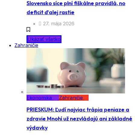
Slovensko síce plní fiškálne pravidlá, no
deficit ďalej rastie
27. mája 2026
Ukázať všetko
Zahraničie
Ekonomika
Zahraničie
PRIESKUM: Ľudí najviac trápia peniaze a
zdravie Mnohí už nezvládajú ani základné
výdavky