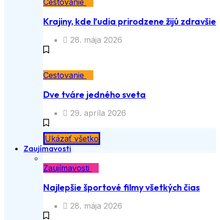
Cestovanie
Krajiny, kde ľudia prirodzene žijú zdravšie
28. mája 2026
Cestovanie
Dve tváre jedného sveta
29. apríla 2026
Ukázať všetko
Zaujímavosti
Zaujímavosti
Najlepšie športové filmy všetkých čias
28. mája 2026