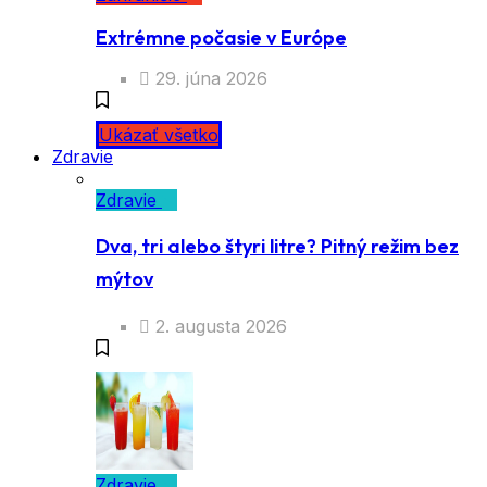
Extrémne počasie v Európe
29. júna 2026
Ukázať všetko
Zdravie
Zdravie
Dva, tri alebo štyri litre? Pitný režim bez
mýtov
2. augusta 2026
Zdravie