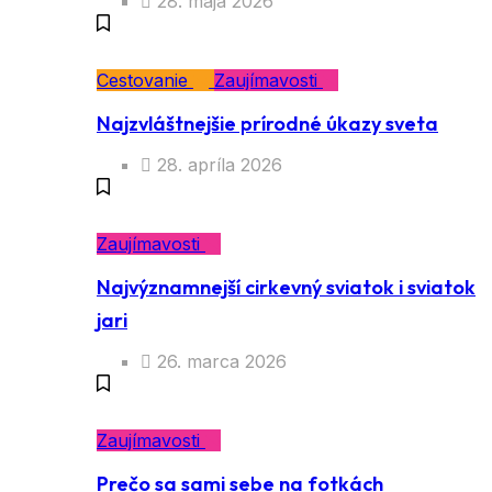
28. mája 2026
Cestovanie
Zaujímavosti
Najzvláštnejšie prírodné úkazy sveta
28. apríla 2026
Zaujímavosti
Najvýznamnejší cirkevný sviatok i sviatok
jari
26. marca 2026
Zaujímavosti
Prečo sa sami sebe na fotkách