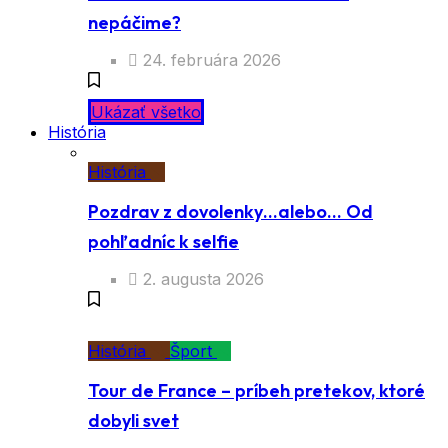
nepáčime?
24. februára 2026
Ukázať všetko
História
História
Pozdrav z dovolenky…alebo… Od
pohľadníc k selfie
2. augusta 2026
História
Šport
Tour de France – príbeh pretekov, ktoré
dobyli svet