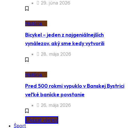
29. júna 2026
História
Bicykel – jeden z najgeniálnejších
vynálezov, aký sme kedy vytvorili
28. mája 2026
História
Pred 500 rokmi vypuklo v Banskej Bystrici
veľké banícke povstanie
26. mája 2026
Ukázať všetko
Šport