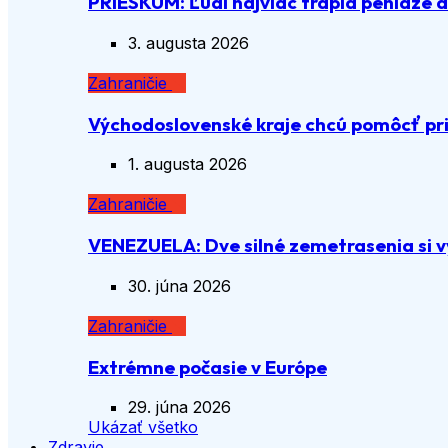
PRIESKUM: Ľudí najviac trápia peniaze 
3. augusta 2026
Zahraničie
Východoslovenské kraje chcú pomôcť pri
1. augusta 2026
Zahraničie
VENEZUELA: Dve silné zemetrasenia si vy
30. júna 2026
Zahraničie
Extrémne počasie v Európe
29. júna 2026
Ukázať všetko
Zdravie