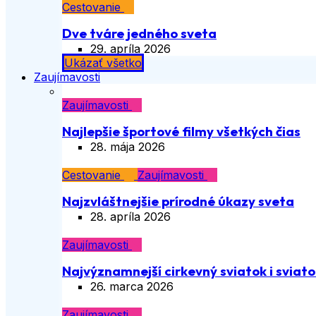
Cestovanie
Dve tváre jedného sveta
29. apríla 2026
Ukázať všetko
Zaujímavosti
Zaujímavosti
Najlepšie športové filmy všetkých čias
28. mája 2026
Cestovanie
Zaujímavosti
Najzvláštnejšie prírodné úkazy sveta
28. apríla 2026
Zaujímavosti
Najvýznamnejší cirkevný sviatok i sviatok
26. marca 2026
Zaujímavosti