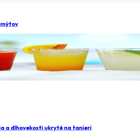
z mýtov
 a dlhovekosti ukryté na tanieri