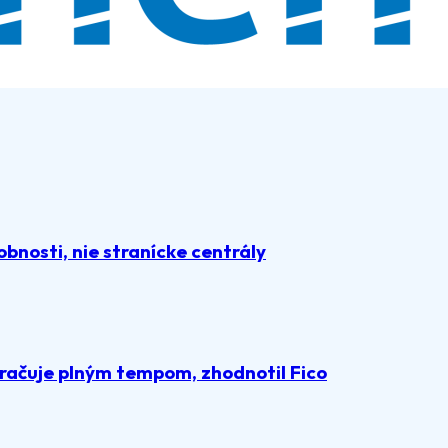
obnosti, nie stranícke centrály
račuje plným tempom, zhodnotil Fico