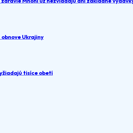
a zdravie Mnohí už nezvládajú ani základné výdavk
 obnove Ukrajiny
žiadajú tisíce obetí