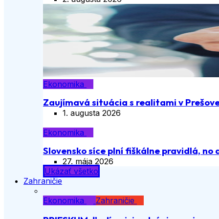
Ekonomika
Zaujímavá situácia s realitami v Prešov
1. augusta 2026
Ekonomika
Slovensko síce plní fiškálne pravidlá, no 
27. mája 2026
Ukázať všetko
Zahraničie
Ekonomika
Zahraničie