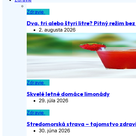
Zdravie
Dva, tri alebo štyri litre? Pitný režim be
2. augusta 2026
Zdravie
Skvelé letné domáce limonády
29. júla 2026
Zdravie
Stredomorská strava – tajomstvo zdravia
30. júna 2026