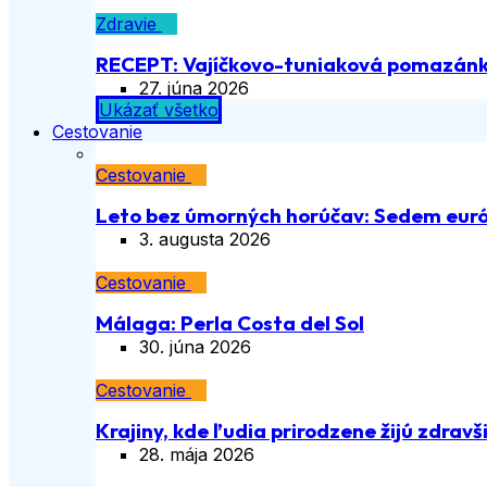
Zdravie
RECEPT: Vajíčkovo-tuniaková pomazán
27. júna 2026
Ukázať všetko
Cestovanie
Cestovanie
Leto bez úmorných horúčav: Sedem euró
3. augusta 2026
Cestovanie
Málaga: Perla Costa del Sol
30. júna 2026
Cestovanie
Krajiny, kde ľudia prirodzene žijú zdravš
28. mája 2026