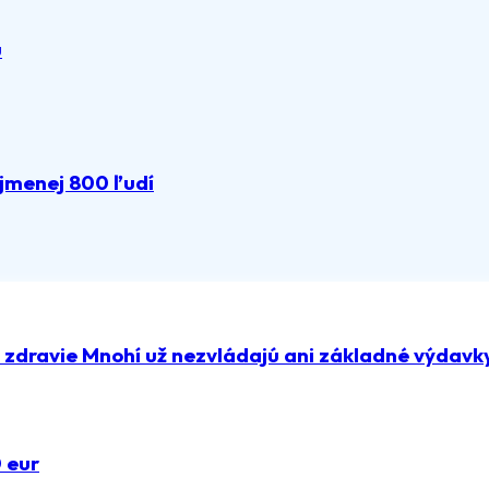
u
ajmenej 800 ľudí
a zdravie Mnohí už nezvládajú ani základné výdavk
0 eur