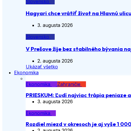
Slovensko
Hagyari chce vrátiť život na Hlavnú ulic
3. augusta 2026
Slovensko
V Prešove žije bez stabilného bývania n
2. augusta 2026
Ukázať všetko
Ekonomika
Ekonomika
Zahraničie
PRIESKUM: Ľudí najviac trápia peniaze 
3. augusta 2026
Ekonomika
Rozdiel miezd v okresoch je aj vyše 1 00
2. augusta 2026