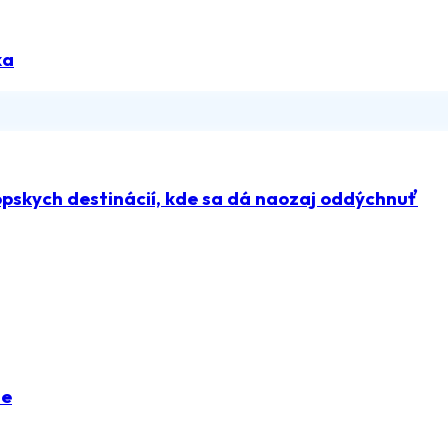
ka
pskych destinácií, kde sa dá naozaj oddýchnuť
ie