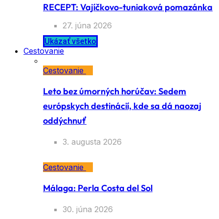
RECEPT: Vajíčkovo-tuniaková pomazánka
27. júna 2026
Ukázať všetko
Cestovanie
Cestovanie
Leto bez úmorných horúčav: Sedem
európskych destinácií, kde sa dá naozaj
oddýchnuť
3. augusta 2026
Cestovanie
Málaga: Perla Costa del Sol
30. júna 2026