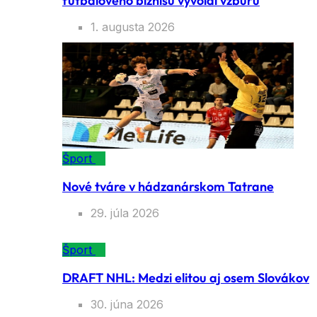
futbalového biznisu vyvolal vzburu
1. augusta 2026
Šport
Nové tváre v hádzanárskom Tatrane
29. júla 2026
Šport
DRAFT NHL: Medzi elitou aj osem Slovákov
30. júna 2026