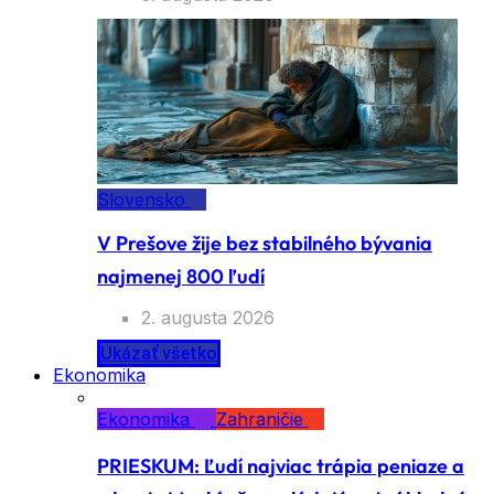
Slovensko
V Prešove žije bez stabilného bývania
najmenej 800 ľudí
2. augusta 2026
Ukázať všetko
Ekonomika
Ekonomika
Zahraničie
PRIESKUM: Ľudí najviac trápia peniaze a