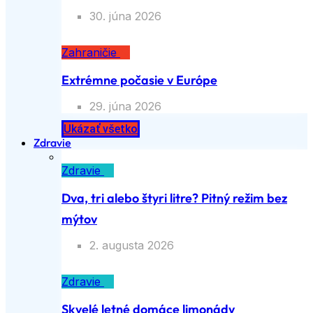
30. júna 2026
Zahraničie
Extrémne počasie v Európe
29. júna 2026
Ukázať všetko
Zdravie
Zdravie
Dva, tri alebo štyri litre? Pitný režim bez
mýtov
2. augusta 2026
Zdravie
Skvelé letné domáce limonády