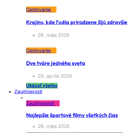
Cestovanie
Krajiny, kde ľudia prirodzene žijú zdravšie
28. mája 2026
Cestovanie
Dve tváre jedného sveta
29. apríla 2026
Ukázať všetko
Zaujímavosti
Zaujímavosti
Najlepšie športové filmy všetkých čias
28. mája 2026