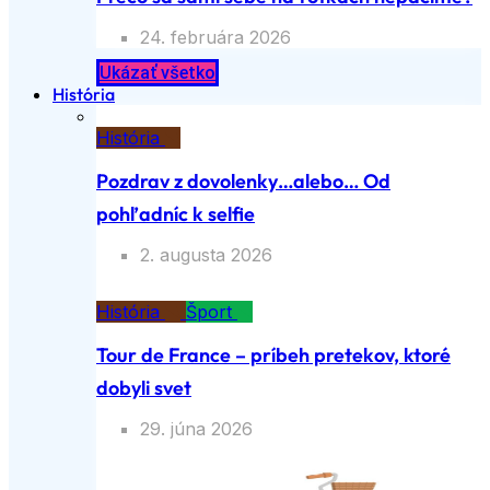
24. februára 2026
Ukázať všetko
História
História
Pozdrav z dovolenky…alebo… Od
pohľadníc k selfie
2. augusta 2026
História
Šport
Tour de France – príbeh pretekov, ktoré
dobyli svet
29. júna 2026