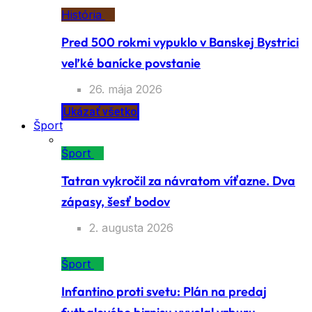
História
Pred 500 rokmi vypuklo v Banskej Bystrici
veľké banícke povstanie
26. mája 2026
Ukázať všetko
Šport
Šport
Tatran vykročil za návratom víťazne. Dva
zápasy, šesť bodov
2. augusta 2026
Šport
Infantino proti svetu: Plán na predaj