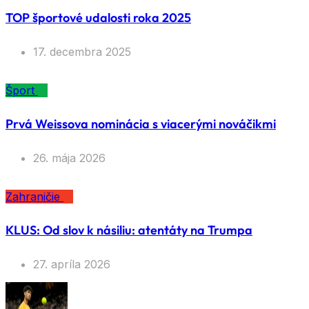
TOP športové udalosti roka 2025
17. decembra 2025
Šport
Prvá Weissova nominácia s viacerými nováčikmi
26. mája 2026
Zahraničie
KLUS: Od slov k násiliu: atentáty na Trumpa
27. apríla 2026