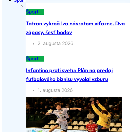
Šport
Šport
Tatran vykročil za návratom víťazne. Dva
zápasy, šesť bodov
2. augusta 2026
Šport
Infantino proti svetu: Plán na predaj
futbalového biznisu vyvolal vzburu
1. augusta 2026