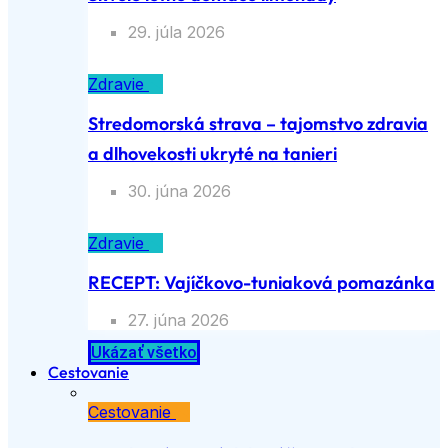
29. júla 2026
Zdravie
Stredomorská strava – tajomstvo zdravia
a dlhovekosti ukryté na tanieri
30. júna 2026
Zdravie
RECEPT: Vajíčkovo-tuniaková pomazánka
27. júna 2026
Ukázať všetko
Cestovanie
Cestovanie