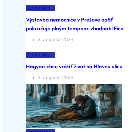
Slovensko
Výstavba nemocnice v Prešove opäť
pokračuje plným tempom, zhodnotil Fico
3. augusta 2026
Slovensko
Hagyari chce vrátiť život na Hlavnú ulicu
3. augusta 2026