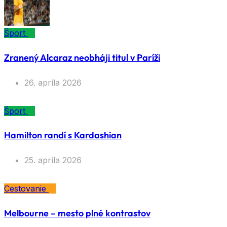
Šport
Zranený Alcaraz neobháji titul v Paríži
26. apríla 2026
Šport
Hamilton randí s Kardashian
25. apríla 2026
Cestovanie
Melbourne – mesto plné kontrastov