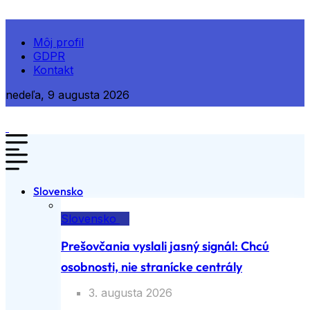
Môj profil
GDPR
Kontakt
nedeľa, 9 augusta 2026
Slovensko
Slovensko
Prešovčania vyslali jasný signál: Chcú
osobnosti, nie stranícke centrály
3. augusta 2026