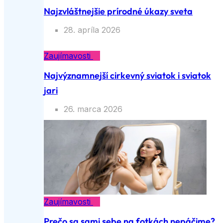
Najzvláštnejšie prírodné úkazy sveta
28. apríla 2026
Zaujímavosti
Najvýznamnejší cirkevný sviatok i sviatok
jari
26. marca 2026
Zaujímavosti
Prečo sa sami sebe na fotkách nepáčime?