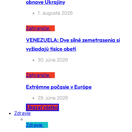
obnove Ukrajiny
1. augusta 2026
Zahraničie
VENEZUELA: Dve silné zemetrasenia si
vyžiadajú tisíce obetí
30. júna 2026
Zahraničie
Extrémne počasie v Európe
29. júna 2026
Ukázať všetko
Zdravie
Zdravie