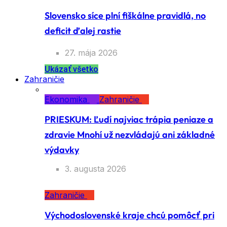
Slovensko síce plní fiškálne pravidlá, no
deficit ďalej rastie
27. mája 2026
Ukázať všetko
Zahraničie
Ekonomika
Zahraničie
PRIESKUM: Ľudí najviac trápia peniaze a
zdravie Mnohí už nezvládajú ani základné
výdavky
3. augusta 2026
Zahraničie
Východoslovenské kraje chcú pomôcť pri