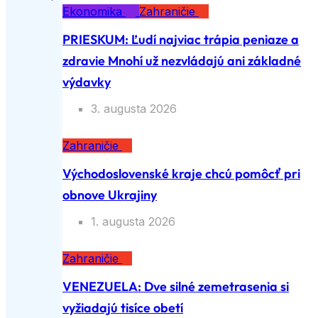
Ekonomika
Zahraničie
PRIESKUM: Ľudí najviac trápia peniaze a
zdravie Mnohí už nezvládajú ani základné
výdavky
3. augusta 2026
Zahraničie
Východoslovenské kraje chcú pomôcť pri
obnove Ukrajiny
1. augusta 2026
Zahraničie
VENEZUELA: Dve silné zemetrasenia si
vyžiadajú tisíce obetí