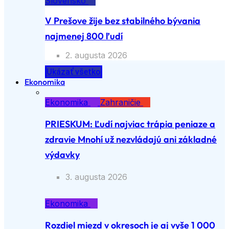
Slovensko
V Prešove žije bez stabilného bývania
najmenej 800 ľudí
2. augusta 2026
Ukázať všetko
Ekonomika
Ekonomika
Zahraničie
PRIESKUM: Ľudí najviac trápia peniaze a
zdravie Mnohí už nezvládajú ani základné
výdavky
3. augusta 2026
Ekonomika
Rozdiel miezd v okresoch je aj vyše 1 000