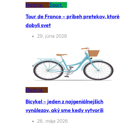
História
Šport
Tour de France – príbeh pretekov, ktoré
dobyli svet
29. júna 2026
História
Bicykel – jeden z najgeniálnejších
vynálezov, aký sme kedy vytvorili
28. mája 2026