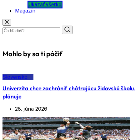
Ukázať všetko
Magazín
Mohlo by sa ti páčiť
Slovensko
Univerzita chce zachrániť chátrajúcu židovskú školu,
plánuje
28. júna 2026