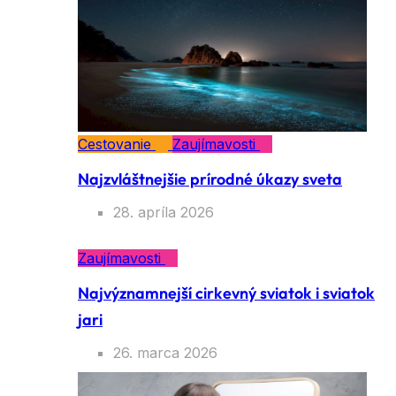
Cestovanie
Zaujímavosti
Najzvláštnejšie prírodné úkazy sveta
28. apríla 2026
Zaujímavosti
Najvýznamnejší cirkevný sviatok i sviatok
jari
26. marca 2026