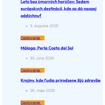
Leto bez úmorných horúčav: Sedem
európskych destinácií, kde sa dá naozaj
oddýchnuť
3. augusta 2026
Cestovanie
Málaga: Perla Costa del Sol
30. júna 2026
Cestovanie
Krajiny, kde ľudia prirodzene žijú zdravšie
28. mája 2026
Cestovanie