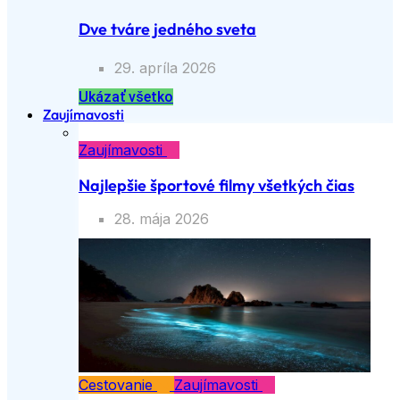
Dve tváre jedného sveta
29. apríla 2026
Ukázať všetko
Zaujímavosti
Zaujímavosti
Najlepšie športové filmy všetkých čias
28. mája 2026
Cestovanie
Zaujímavosti