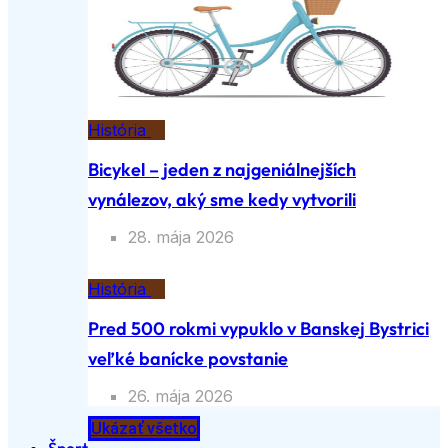
História
Bicykel – jeden z najgeniálnejších
vynálezov, aký sme kedy vytvorili
28. mája 2026
História
Pred 500 rokmi vypuklo v Banskej Bystrici
veľké banícke povstanie
26. mája 2026
Ukázať všetko