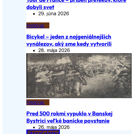
dobyli svet
29. júna 2026
História
Bicykel – jeden z najgeniálnejších
vynálezov, aký sme kedy vytvorili
28. mája 2026
História
Pred 500 rokmi vypuklo v Banskej
Bystrici veľké banícke povstanie
26. mája 2026
Ukázať všetko