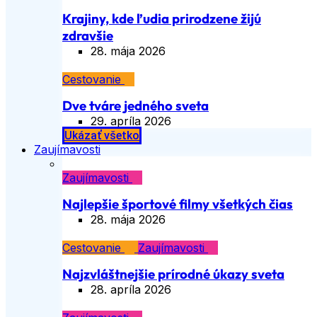
Krajiny, kde ľudia prirodzene žijú
zdravšie
28. mája 2026
Cestovanie
Dve tváre jedného sveta
29. apríla 2026
Ukázať všetko
Zaujímavosti
Zaujímavosti
Najlepšie športové filmy všetkých čias
28. mája 2026
Cestovanie
Zaujímavosti
Najzvláštnejšie prírodné úkazy sveta
28. apríla 2026