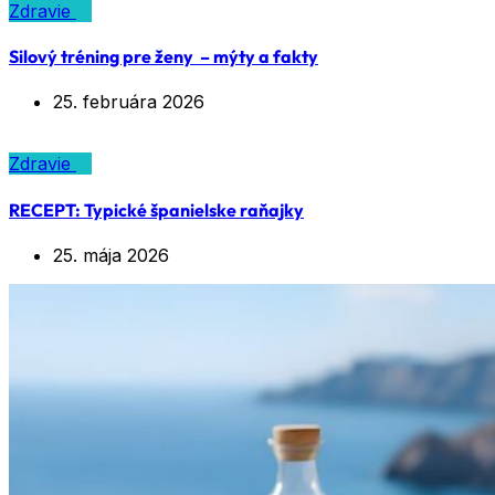
Zdravie
Silový tréning pre ženy – mýty a fakty
25. februára 2026
Zdravie
RECEPT: Typické španielske raňajky
25. mája 2026