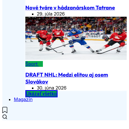
Nové tváre v hádzanárskom Tatrane
29. júla 2026
Šport
DRAFT NHL: Medzi elitou aj osem
Slovákov
30. júna 2026
Ukázať všetko
Magazín