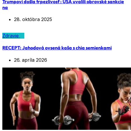
Trumpovi došla trpezlivosť: USA uvalili obrovské sankcie
na
28. októbra 2025
Zdravie
RECEPT: Jahodová ovsená kaša s chia semienkami
26. apríla 2026