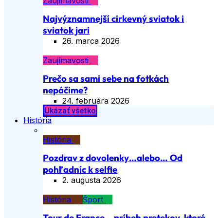
Zaujímavosti
Najvýznamnejší cirkevný sviatok i
sviatok jari
26. marca 2026
Zaujímavosti
Prečo sa sami sebe na fotkách
nepáčime?
24. februára 2026
Ukázať všetko
História
História
Pozdrav z dovolenky…alebo… Od
pohľadníc k selfie
2. augusta 2026
História
Šport
Tour de France – príbeh pretekov, ktoré