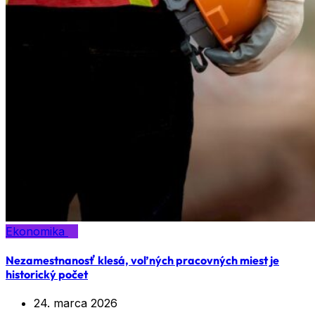
Ekonomika
Nezamestnanosť klesá, voľných pracovných miest je
historický počet
24. marca 2026