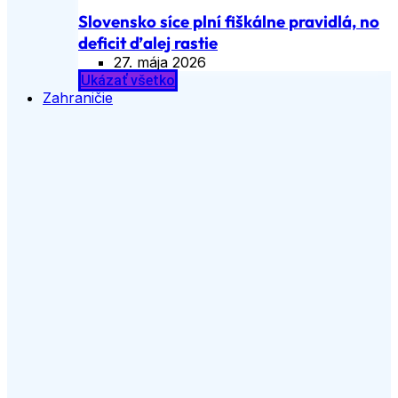
Slovensko síce plní fiškálne pravidlá, no
deficit ďalej rastie
27. mája 2026
Ukázať všetko
Zahraničie