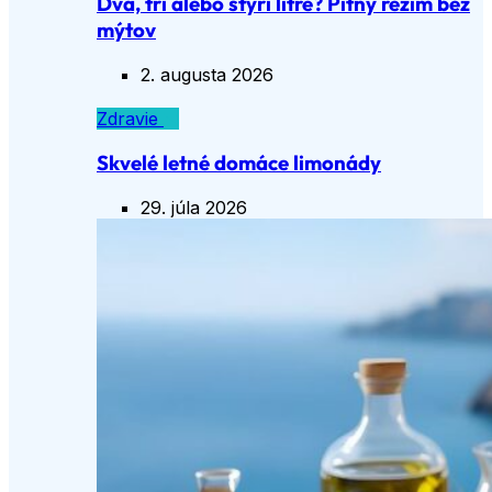
Dva, tri alebo štyri litre? Pitný režim bez
mýtov
2. augusta 2026
Zdravie
Skvelé letné domáce limonády
29. júla 2026