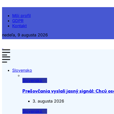
Môj profil
GDPR
Kontakt
nedeľa, 9 augusta 2026
Slovensko
Slovensko
Prešovčania vyslali jasný signál: Chcú os
3. augusta 2026
Slovensko