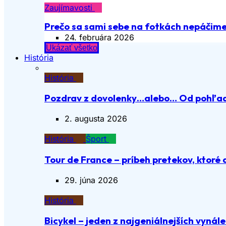
Zaujímavosti
Prečo sa sami sebe na fotkách nepáčim
24. februára 2026
Ukázať všetko
História
História
Pozdrav z dovolenky…alebo… Od pohľadn
2. augusta 2026
História
Šport
Tour de France – príbeh pretekov, ktoré 
29. júna 2026
História
Bicykel – jeden z najgeniálnejších vynále