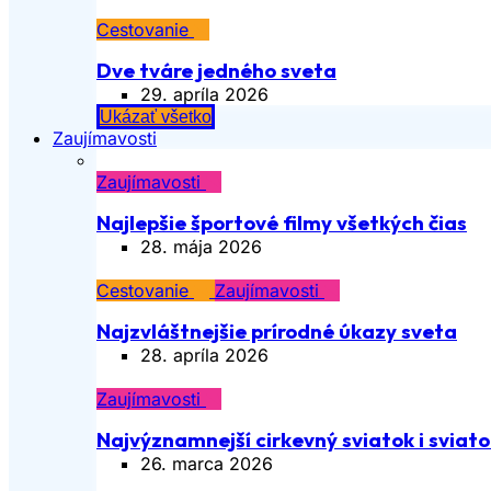
Cestovanie
Dve tváre jedného sveta
29. apríla 2026
Ukázať všetko
Zaujímavosti
Zaujímavosti
Najlepšie športové filmy všetkých čias
28. mája 2026
Cestovanie
Zaujímavosti
Najzvláštnejšie prírodné úkazy sveta
28. apríla 2026
Zaujímavosti
Najvýznamnejší cirkevný sviatok i sviatok
26. marca 2026