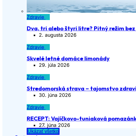
Zdravie
Dva, tri alebo štyri litre? Pitný režim be
2. augusta 2026
Zdravie
Skvelé letné domáce limonády
29. júla 2026
Zdravie
Stredomorská strava – tajomstvo zdravia
30. júna 2026
Zdravie
RECEPT: Vajíčkovo-tuniaková pomazán
27. júna 2026
Ukázať všetko