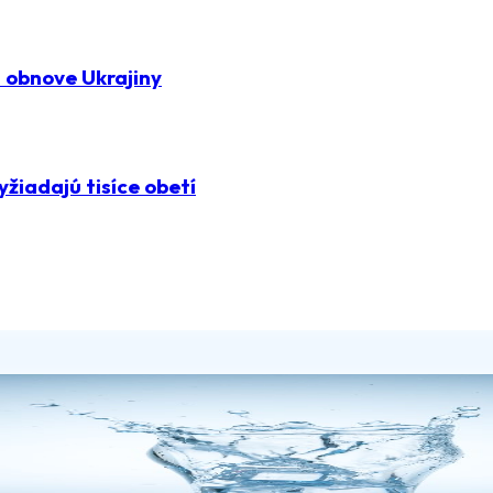
 obnove Ukrajiny
žiadajú tisíce obetí