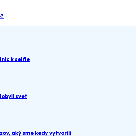
e?
íc k selfie
dobyli svet
zov, aký sme kedy vytvorili