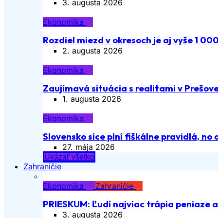
3. augusta 2026
Ekonomika
Rozdiel miezd v okresoch je aj vyše 1 00
2. augusta 2026
Ekonomika
Zaujímavá situácia s realitami v Prešov
1. augusta 2026
Ekonomika
Slovensko síce plní fiškálne pravidlá, no 
27. mája 2026
Ukázať všetko
Zahraničie
Ekonomika
Zahraničie
PRIESKUM: Ľudí najviac trápia peniaze 
3. augusta 2026