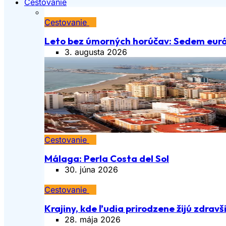
Cestovanie
Cestovanie
Leto bez úmorných horúčav: Sedem euró
3. augusta 2026
Cestovanie
Málaga: Perla Costa del Sol
30. júna 2026
Cestovanie
Krajiny, kde ľudia prirodzene žijú zdravš
28. mája 2026