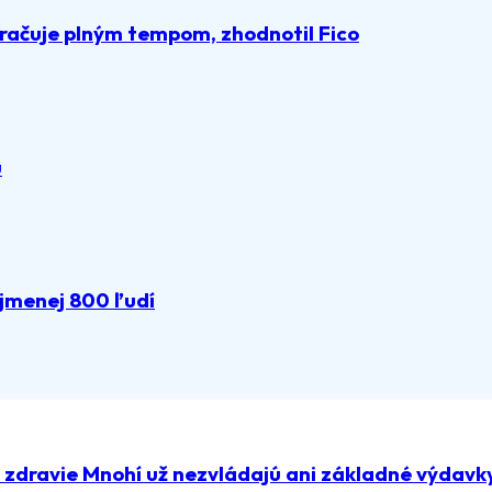
račuje plným tempom, zhodnotil Fico
u
ajmenej 800 ľudí
a zdravie Mnohí už nezvládajú ani základné výdavk