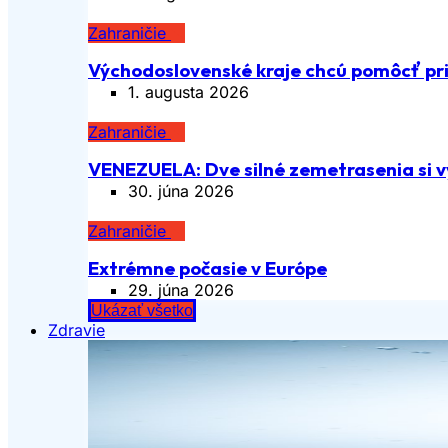
Zahraničie
Východoslovenské kraje chcú pomôcť pri
1. augusta 2026
Zahraničie
VENEZUELA: Dve silné zemetrasenia si vy
30. júna 2026
Zahraničie
Extrémne počasie v Európe
29. júna 2026
Ukázať všetko
Zdravie