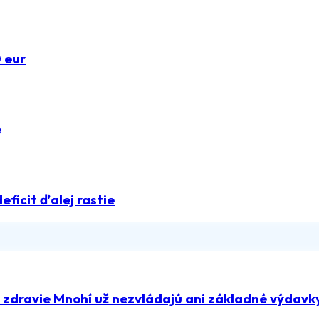
0 eur
e
deficit ďalej rastie
a zdravie Mnohí už nezvládajú ani základné výdavk