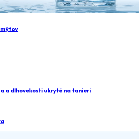
z mýtov
 a dlhovekosti ukryté na tanieri
ka