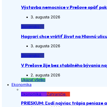
Výstavba nemocnice v Prešove opäť pok
3. augusta 2026
Slovensko
Hagyari chce vrátiť život na Hlavnú ulic
3. augusta 2026
Slovensko
V Prešove žije bez stabilného bývania n
2. augusta 2026
Ukázať všetko
Ekonomika
Ekonomika
Zahraničie
PRIESKUM: Ľudí najviac trápia peniaze 