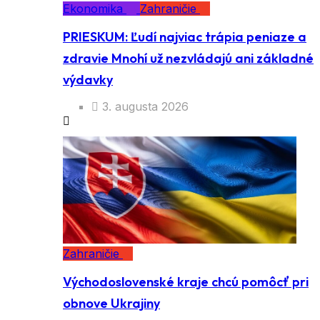
Ekonomika
Zahraničie
PRIESKUM: Ľudí najviac trápia peniaze a
zdravie Mnohí už nezvládajú ani základné
výdavky
3. augusta 2026
Zahraničie
Východoslovenské kraje chcú pomôcť pri
obnove Ukrajiny