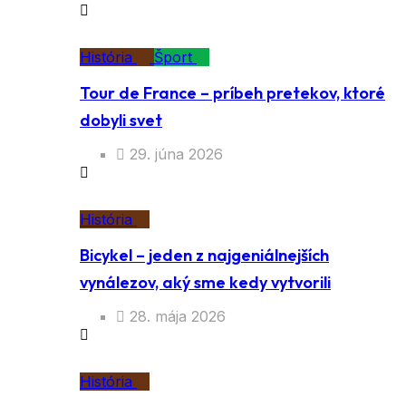
História
Šport
Tour de France – príbeh pretekov, ktoré
dobyli svet
29. júna 2026
História
Bicykel – jeden z najgeniálnejších
vynálezov, aký sme kedy vytvorili
28. mája 2026
História