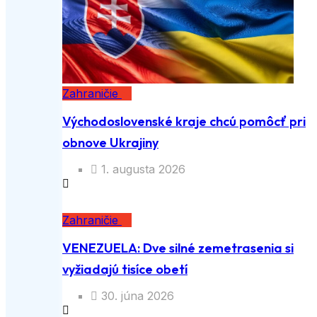
Zahraničie
Východoslovenské kraje chcú pomôcť pri
obnove Ukrajiny
1. augusta 2026
Zahraničie
VENEZUELA: Dve silné zemetrasenia si
vyžiadajú tisíce obetí
30. júna 2026