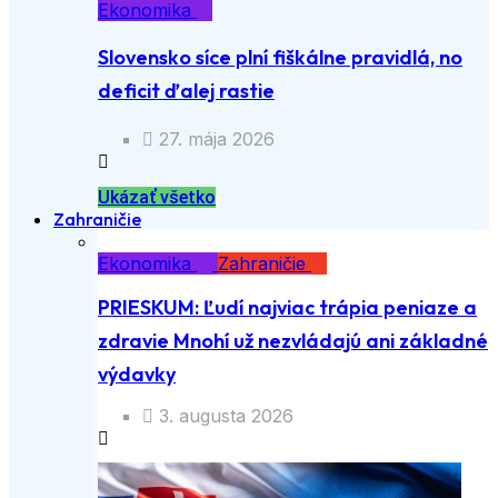
Ekonomika
Slovensko síce plní fiškálne pravidlá, no
deficit ďalej rastie
27. mája 2026
Ukázať všetko
Zahraničie
Ekonomika
Zahraničie
PRIESKUM: Ľudí najviac trápia peniaze a
zdravie Mnohí už nezvládajú ani základné
výdavky
3. augusta 2026