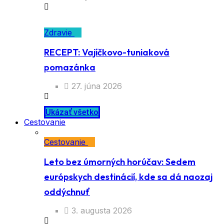
Zdravie
RECEPT: Vajíčkovo-tuniaková
pomazánka
27. júna 2026
Ukázať všetko
Cestovanie
Cestovanie
Leto bez úmorných horúčav: Sedem
európskych destinácií, kde sa dá naozaj
oddýchnuť
3. augusta 2026