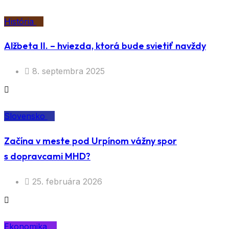
História
Alžbeta II. – hviezda, ktorá bude svietiť navždy
8. septembra 2025
Slovensko
Začína v meste pod Urpínom vážny spor
s dopravcami MHD?
25. februára 2026
Ekonomika