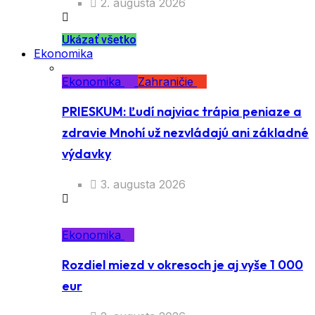
2. augusta 2026
Ukázať všetko
Ekonomika
Ekonomika
Zahraničie
PRIESKUM: Ľudí najviac trápia peniaze a
zdravie Mnohí už nezvládajú ani základné
výdavky
3. augusta 2026
Ekonomika
Rozdiel miezd v okresoch je aj vyše 1 000
eur