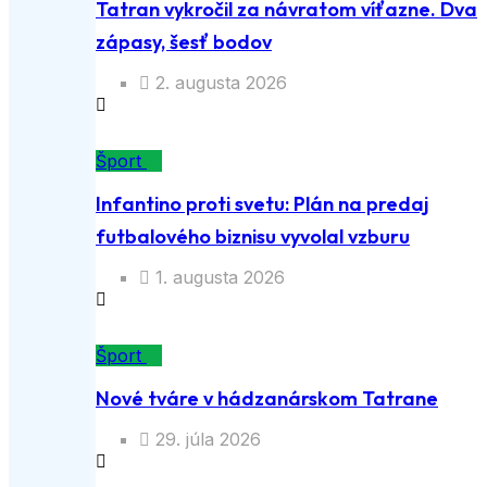
Tatran vykročil za návratom víťazne. Dva
zápasy, šesť bodov
2. augusta 2026
Šport
Infantino proti svetu: Plán na predaj
futbalového biznisu vyvolal vzburu
1. augusta 2026
Šport
Nové tváre v hádzanárskom Tatrane
29. júla 2026