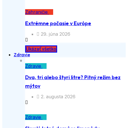
Zahraničie
Extrémne počasie v Európe
29. júna 2026
Ukázať všetko
Zdravie
Zdravie
Dva, tri alebo štyri litre? Pitný režim bez
mýtov
2. augusta 2026
Zdravie