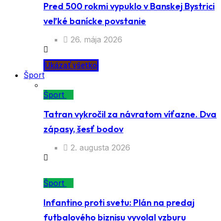
Pred 500 rokmi vypuklo v Banskej Bystrici
veľké banícke povstanie
26. mája 2026
Ukázať všetko
Šport
Šport
Tatran vykročil za návratom víťazne. Dva
zápasy, šesť bodov
2. augusta 2026
Šport
Infantino proti svetu: Plán na predaj
futbalového biznisu vyvolal vzburu