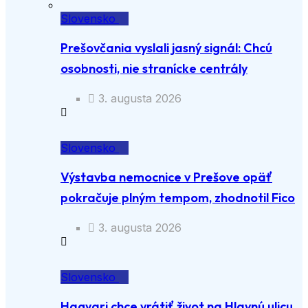
Slovensko
Prešovčania vyslali jasný signál: Chcú
osobnosti, nie stranícke centrály
3. augusta 2026
Slovensko
Výstavba nemocnice v Prešove opäť
pokračuje plným tempom, zhodnotil Fico
3. augusta 2026
Slovensko
Hagyari chce vrátiť život na Hlavnú ulicu