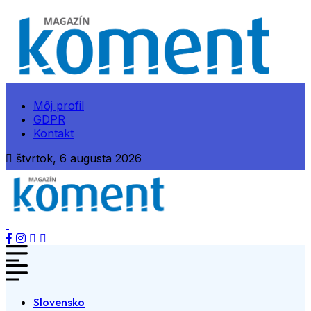
Môj profil
GDPR
Kontakt
štvrtok, 6 augusta 2026
Slovensko