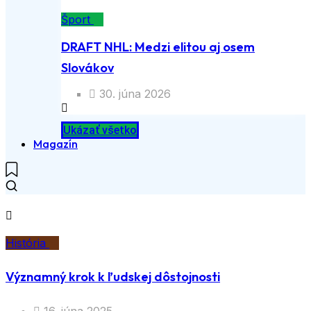
Šport
DRAFT NHL: Medzi elitou aj osem
Slovákov
30. júna 2026
Ukázať všetko
Magazín
História
Významný krok k ľudskej dôstojnosti
16. júna 2025