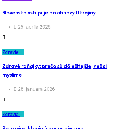
Slovensko vstupuje do obnovy Ukrajiny
25. apríla 2026
Zdravie
Zdravé raňajky: prečo sú dôležitejšie, než si
myslíme
28. januára 2026
Zdravie
Potraviny, ktoré sú pre psa jedom