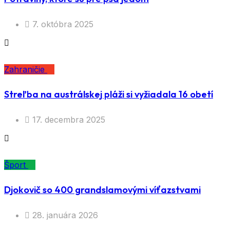
7. októbra 2025
Zahraničie
Streľba na austrálskej pláži si vyžiadala 16 obetí
17. decembra 2025
Šport
Djokovič so 400 grandslamovými víťazstvami
28. januára 2026