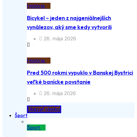
História
Bicykel – jeden z najgeniálnejších
vynálezov, aký sme kedy vytvorili
28. mája 2026
História
Pred 500 rokmi vypuklo v Banskej Bystrici
veľké banícke povstanie
26. mája 2026
Ukázať všetko
Šport
Šport