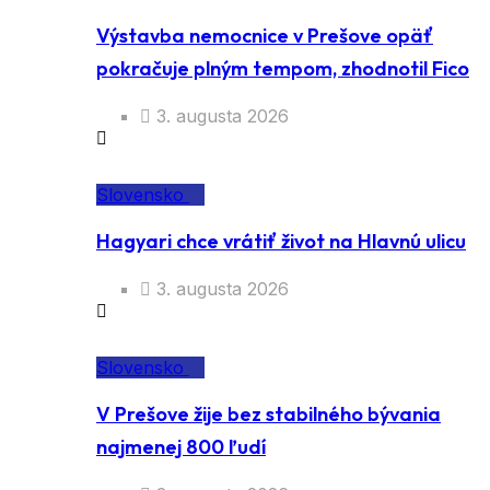
Výstavba nemocnice v Prešove opäť
pokračuje plným tempom, zhodnotil Fico
3. augusta 2026
Slovensko
Hagyari chce vrátiť život na Hlavnú ulicu
3. augusta 2026
Slovensko
V Prešove žije bez stabilného bývania
najmenej 800 ľudí