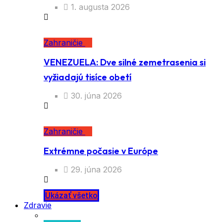
1. augusta 2026
Zahraničie
VENEZUELA: Dve silné zemetrasenia si
vyžiadajú tisíce obetí
30. júna 2026
Zahraničie
Extrémne počasie v Európe
29. júna 2026
Ukázať všetko
Zdravie