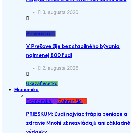
3. augusta 2026
Slovensko
V Prešove žije bez stabilného bývania
najmenej 800 ľudí
2. augusta 2026
Ukázať všetko
Ekonomika
Ekonomika
Zahraničie
PRIESKUM: Ľudí najviac trápia peniaze a
zdravie Mnohí už nezvládajú ani základné
výdavky