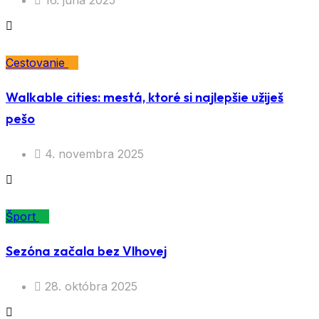
Cestovanie
Walkable cities: mestá, ktoré si najlepšie užiješ
pešo
4. novembra 2025
Šport
Sezóna začala bez Vlhovej
28. októbra 2025