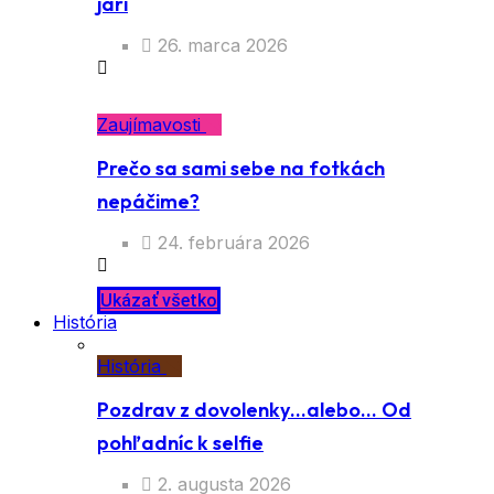
jari
26. marca 2026
Zaujímavosti
Prečo sa sami sebe na fotkách
nepáčime?
24. februára 2026
Ukázať všetko
História
História
Pozdrav z dovolenky…alebo… Od
pohľadníc k selfie
2. augusta 2026