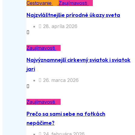
Cestovanie
Zaujímavosti
Najzvláštnejšie prírodné úkazy sveta
28. apríla 2026
Zaujímavosti
Najvýznamnejší cirkevný sviatok i sviatok
jari
26. marca 2026
Zaujímavosti
Prečo sa sami sebe na fotkách
nepáčime?
24. februára 2026