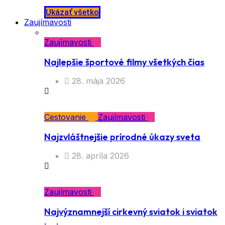
Ukázať všetko
Zaujímavosti
Zaujímavosti
Najlepšie športové filmy všetkých čias
28. mája 2026
Cestovanie
Zaujímavosti
Najzvláštnejšie prírodné úkazy sveta
28. apríla 2026
Zaujímavosti
Najvýznamnejší cirkevný sviatok i sviatok