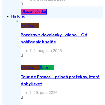
Ukázať všetko
História
História
Pozdrav z dovolenky…alebo… Od
pohľadníc k selfie
2. augusta 2026
História
Šport
Tour de France – príbeh pretekov, ktoré
dobyli svet
29. júna 2026