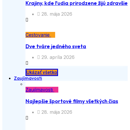
Krajiny, kde ľudia prirodzene žijú zdravšie
28. mája 2026
Cestovanie
Dve tváre jedného sveta
29. apríla 2026
Ukázať všetko
Zaujímavosti
Zaujímavosti
Najlepšie športové filmy všetkých čias
28. mája 2026