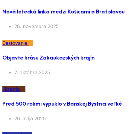
Nová letecká linka medzi Košicami a Bratislavou
28. novembra 2025
Cestovanie
Objavte krásu Zakaukazských krajín
7. októbra 2025
História
Pred 500 rokmi vypuklo v Banskej Bystrici veľké
26. mája 2026