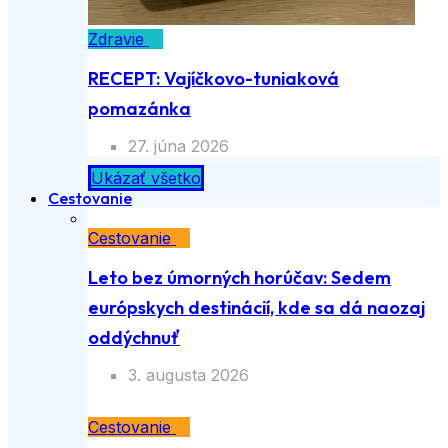
Zdravie
RECEPT: Vajíčkovo-tuniaková
pomazánka
27. júna 2026
Ukázať všetko
Cestovanie
Cestovanie
Leto bez úmorných horúčav: Sedem
európskych destinácií, kde sa dá naozaj
oddýchnuť
3. augusta 2026
Cestovanie