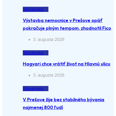
Slovensko
Výstavba nemocnice v Prešove opäť
pokračuje plným tempom, zhodnotil Fico
3. augusta 2026
Slovensko
Hagyari chce vrátiť život na Hlavnú ulicu
3. augusta 2026
Slovensko
V Prešove žije bez stabilného bývania
najmenej 800 ľudí