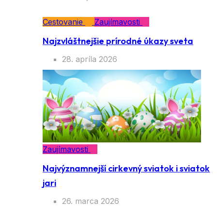
Cestovanie
Zaujímavosti
Najzvláštnejšie prírodné úkazy sveta
28. apríla 2026
Zaujímavosti
Najvýznamnejší cirkevný sviatok i sviatok
jari
26. marca 2026