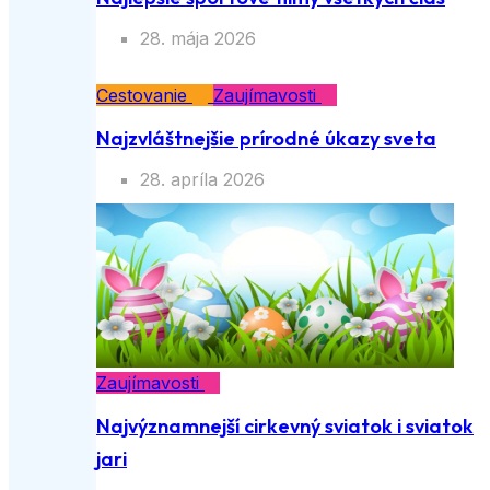
28. mája 2026
Cestovanie
Zaujímavosti
Najzvláštnejšie prírodné úkazy sveta
28. apríla 2026
Zaujímavosti
Najvýznamnejší cirkevný sviatok i sviatok
jari