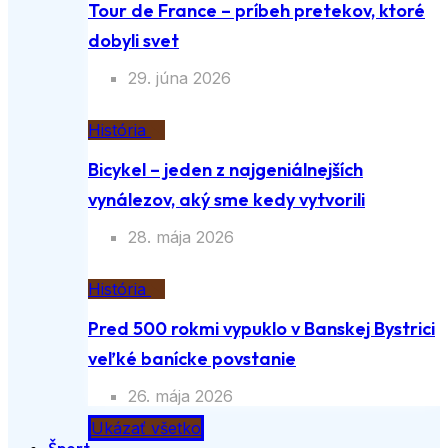
Tour de France – príbeh pretekov, ktoré
dobyli svet
29. júna 2026
História
Bicykel – jeden z najgeniálnejších
vynálezov, aký sme kedy vytvorili
28. mája 2026
História
Pred 500 rokmi vypuklo v Banskej Bystrici
veľké banícke povstanie
26. mája 2026
Ukázať všetko