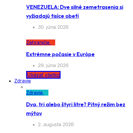
VENEZUELA: Dve silné zemetrasenia si
vyžiadajú tisíce obetí
30. júna 2026
Zahraničie
Extrémne počasie v Európe
29. júna 2026
Ukázať všetko
Zdravie
Zdravie
Dva, tri alebo štyri litre? Pitný režim bez
mýtov
2. augusta 2026