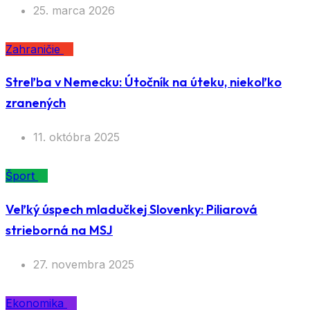
25. marca 2026
Zahraničie
Streľba v Nemecku: Útočník na úteku, niekoľko
zranených
11. októbra 2025
Šport
Veľký úspech mladučkej Slovenky: Piliarová
strieborná na MSJ
27. novembra 2025
Ekonomika