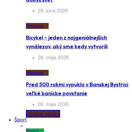
29. júna 2026
História
Bicykel – jeden z najgeniálnejších
vynálezov, aký sme kedy vytvorili
28. mája 2026
História
Pred 500 rokmi vypuklo v Banskej Bystrici
veľké banícke povstanie
26. mája 2026
Ukázať všetko
Šport
Šport