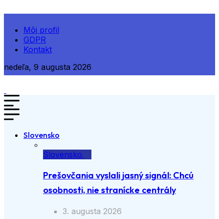
Môj profil
GDPR
Kontakt
nedeľa, 9 augusta 2026
Slovensko
Slovensko
Prešovčania vyslali jasný signál: Chcú
osobnosti, nie stranícke centrály
3. augusta 2026