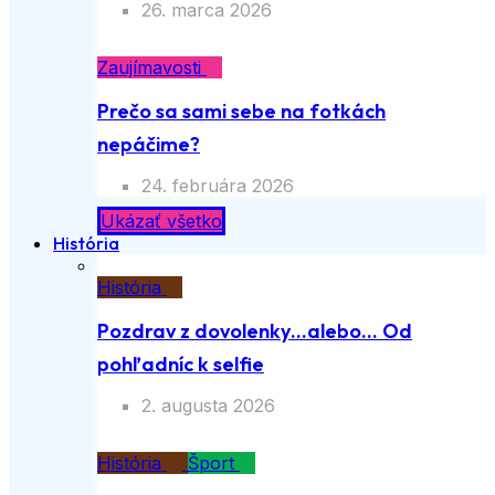
26. marca 2026
Zaujímavosti
Prečo sa sami sebe na fotkách
nepáčime?
24. februára 2026
Ukázať všetko
História
História
Pozdrav z dovolenky…alebo… Od
pohľadníc k selfie
2. augusta 2026
História
Šport