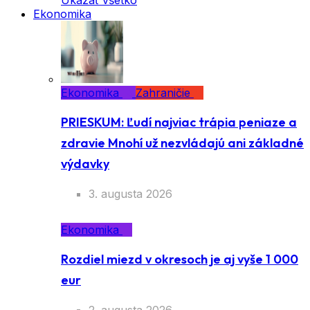
Ukázať všetko
Ekonomika
Ekonomika
Zahraničie
PRIESKUM: Ľudí najviac trápia peniaze a
zdravie Mnohí už nezvládajú ani základné
výdavky
3. augusta 2026
Ekonomika
Rozdiel miezd v okresoch je aj vyše 1 000
eur