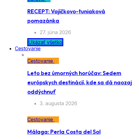
RECEPT: Vajíčkovo-tuniaková
pomazánka
27. júna 2026
Ukázať všetko
Cestovanie
Cestovanie
Leto bez úmorných horúčav: Sedem
európskych destinácií, kde sa dá naozaj
oddýchnuť
3. augusta 2026
Cestovanie
Málaga: Perla Costa del Sol