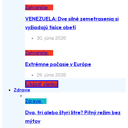
Zahraničie
VENEZUELA: Dve silné zemetrasenia si
vyžiadajú tisíce obetí
30. júna 2026
Zahraničie
Extrémne počasie v Európe
29. júna 2026
Ukázať všetko
Zdravie
Zdravie
Dva, tri alebo štyri litre? Pitný režim bez
mýtov