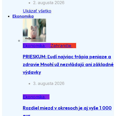
2. augusta 2026
Ukázať všetko
Ekonomika
Ekonomika
Zahraničie
PRIESKUM: Ľudí najviac trápia peniaze a
zdravie Mnohí už nezvládajú ani základné
výdavky
3. augusta 2026
Ekonomika
Rozdiel miezd v okresoch je aj vyše 1 000
eur