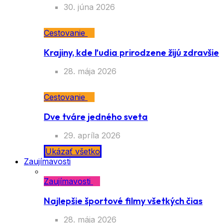
30. júna 2026
Cestovanie
Krajiny, kde ľudia prirodzene žijú zdravšie
28. mája 2026
Cestovanie
Dve tváre jedného sveta
29. apríla 2026
Ukázať všetko
Zaujímavosti
Zaujímavosti
Najlepšie športové filmy všetkých čias
28. mája 2026