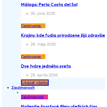
Málaga: Perla Costa del Sol
30. júna 2026
Cestovanie
Krajiny, kde ľudia prirodzene žijú zdravšie
28. mája 2026
Cestovanie
Dve tváre jedného sveta
29. apríla 2026
Ukázať všetko
Zaujímavosti
Zaujímavosti
Najlepšie športové filmy všetkých čias