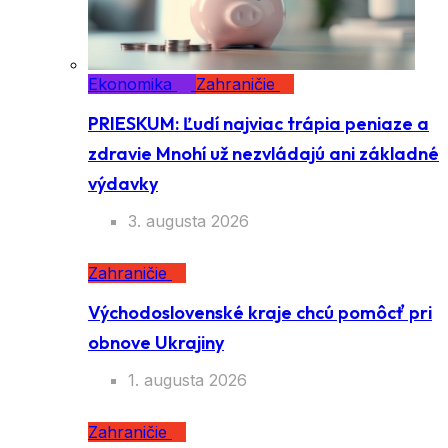
Ekonomika
Zahraničie
PRIESKUM: Ľudí najviac trápia peniaze a
zdravie Mnohí už nezvládajú ani základné
výdavky
3. augusta 2026
Zahraničie
Východoslovenské kraje chcú pomôcť pri
obnove Ukrajiny
1. augusta 2026
Zahraničie