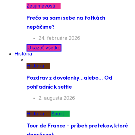
Zaujímavosti
Prečo sa sami sebe na fotkách
nepáčime?
24. februára 2026
Ukázať všetko
História
História
Pozdrav z dovolenky…alebo… Od
pohľadníc k selfie
2. augusta 2026
História
Šport
Tour de France – príbeh pretekov, ktoré
dobyli svet