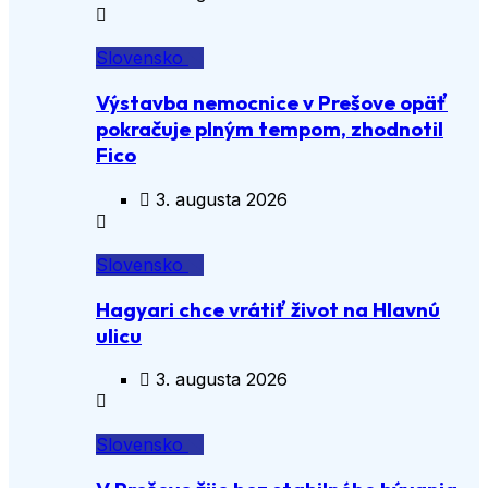
Slovensko
Výstavba nemocnice v Prešove opäť
pokračuje plným tempom, zhodnotil
Fico
3. augusta 2026
Slovensko
Hagyari chce vrátiť život na Hlavnú
ulicu
3. augusta 2026
Slovensko