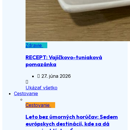
Zdravie
RECEPT: Vajíčkovo-tuniaková
pomazánka
27. júna 2026
Ukázať všetko
Cestovanie
Cestovanie
Leto bez úmorných horúčav: Sedem
európskych destinácií, kde sa dá