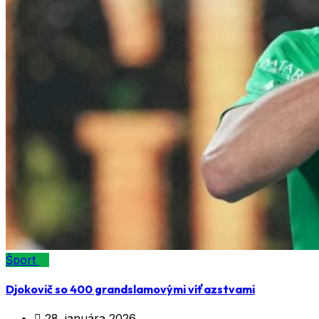
Šport
Djokovič so 400 grandslamovými víťazstvami
28. januára 2026