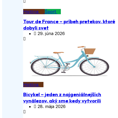
História
Šport
Tour de France – príbeh pretekov, ktoré
dobyli svet
29. júna 2026
História
Bicykel – jeden z najgeniálnejších
vynálezov, aký sme kedy vytvorili
28. mája 2026