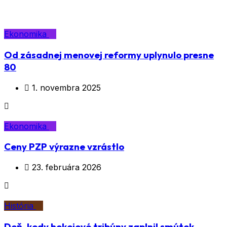
Ekonomika
Od zásadnej menovej reformy uplynulo presne
80
1. novembra 2025
Ekonomika
Ceny PZP výrazne vzrástlo
23. februára 2026
História
Deň, kedy hokejové tribúny zaplnil smútok