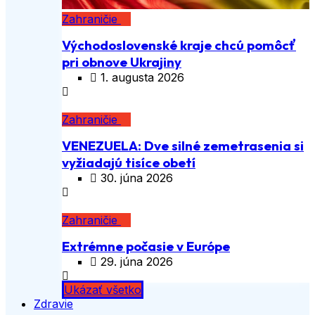
Zahraničie
Východoslovenské kraje chcú pomôcť
pri obnove Ukrajiny
1. augusta 2026
Zahraničie
VENEZUELA: Dve silné zemetrasenia si
vyžiadajú tisíce obetí
30. júna 2026
Zahraničie
Extrémne počasie v Európe
29. júna 2026
Ukázať všetko
Zdravie