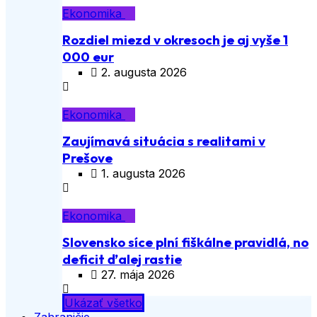
Ekonomika
Rozdiel miezd v okresoch je aj vyše 1
000 eur
2. augusta 2026
Ekonomika
Zaujímavá situácia s realitami v
Prešove
1. augusta 2026
Ekonomika
Slovensko síce plní fiškálne pravidlá, no
deficit ďalej rastie
27. mája 2026
Ukázať všetko
Zahraničie