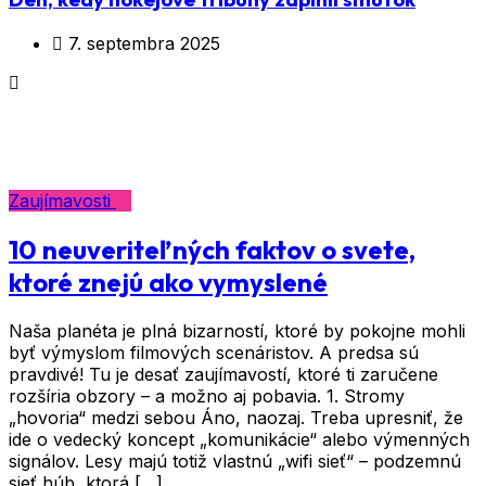
7. septembra 2025
Značka:
banány
Zaujímavosti
10 neuveriteľných faktov o svete,
ktoré znejú ako vymyslené
Naša planéta je plná bizarností, ktoré by pokojne mohli
byť výmyslom filmových scenáristov. A predsa sú
pravdivé! Tu je desať zaujímavostí, ktoré ti zaručene
rozšíria obzory – a možno aj pobavia. 1. Stromy
„hovoria“ medzi sebou Áno, naozaj. Treba upresniť, že
ide o vedecký koncept „komunikácie“ alebo výmenných
signálov. Lesy majú totiž vlastnú „wifi sieť“ – podzemnú
sieť húb, ktorá […]