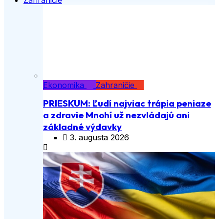
Ekonomika
Zahraničie
PRIESKUM: Ľudí najviac trápia peniaze
a zdravie Mnohí už nezvládajú ani
základné výdavky
3. augusta 2026