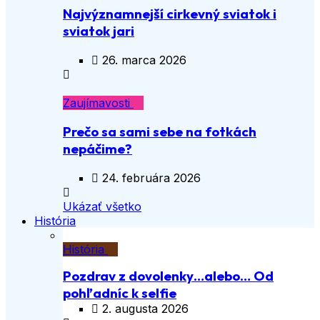
Najvýznamnejší cirkevný sviatok i
sviatok jari
26. marca 2026
Zaujímavosti
Prečo sa sami sebe na fotkách
nepáčime?
24. februára 2026
Ukázať všetko
História
História
Pozdrav z dovolenky…alebo… Od
pohľadníc k selfie
2. augusta 2026