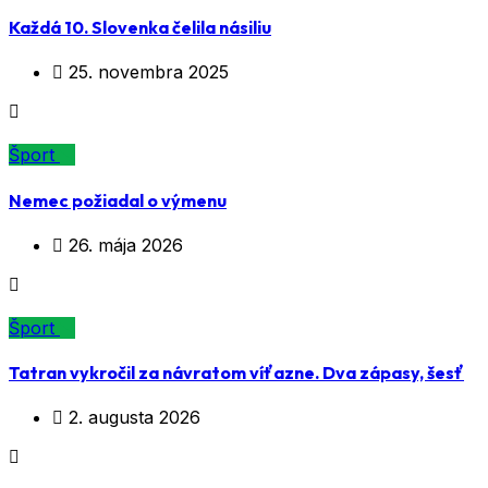
Každá 10. Slovenka čelila násiliu
25. novembra 2025
Šport
Nemec požiadal o výmenu
26. mája 2026
Šport
Tatran vykročil za návratom víťazne. Dva zápasy, šesť
2. augusta 2026