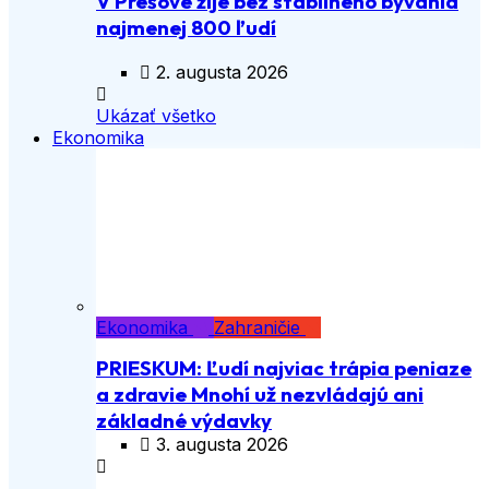
V Prešove žije bez stabilného bývania
najmenej 800 ľudí
2. augusta 2026
Ukázať všetko
Ekonomika
Ekonomika
Zahraničie
PRIESKUM: Ľudí najviac trápia peniaze
a zdravie Mnohí už nezvládajú ani
základné výdavky
3. augusta 2026