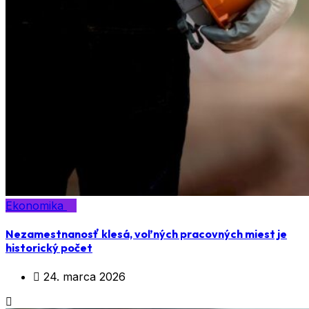
Ekonomika
Nezamestnanosť klesá, voľných pracovných miest je
historický počet
24. marca 2026