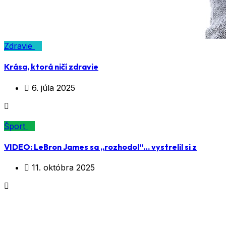
Zdravie
Krása, ktorá ničí zdravie
6. júla 2025
Šport
VIDEO: LeBron James sa „rozhodol“… vystrelil si z
11. októbra 2025