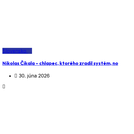
Slovensko
Nikolas Čikala – chlapec, ktorého zradil systém, no
30. júna 2026