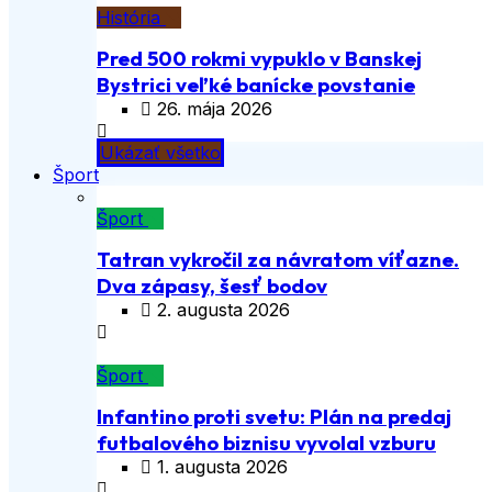
História
Pred 500 rokmi vypuklo v Banskej
Bystrici veľké banícke povstanie
26. mája 2026
Ukázať všetko
Šport
Šport
Tatran vykročil za návratom víťazne.
Dva zápasy, šesť bodov
2. augusta 2026
Šport
Infantino proti svetu: Plán na predaj
futbalového biznisu vyvolal vzburu
1. augusta 2026