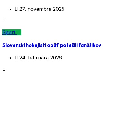
27. novembra 2025
Šport
Slovenskí hokejisti opäť potešili fanúšikov
24. februára 2026