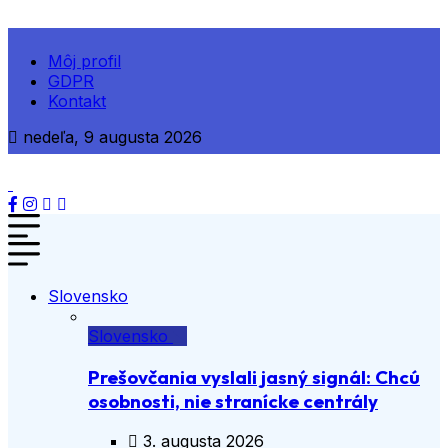
Môj profil
GDPR
Kontakt
nedeľa, 9 augusta 2026
Slovensko
Slovensko
Prešovčania vyslali jasný signál: Chcú
osobnosti, nie stranícke centrály
3. augusta 2026