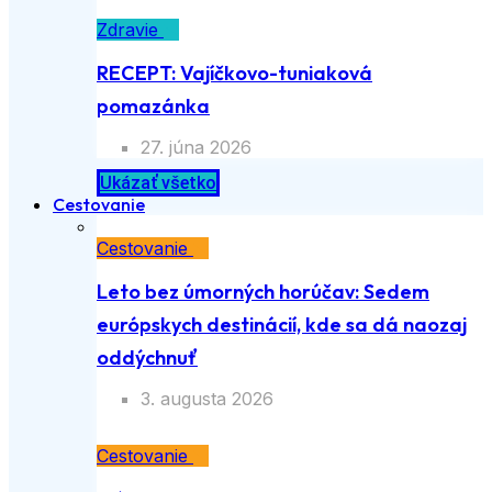
Zdravie
RECEPT: Vajíčkovo-tuniaková
pomazánka
27. júna 2026
Ukázať všetko
Cestovanie
Cestovanie
Leto bez úmorných horúčav: Sedem
európskych destinácií, kde sa dá naozaj
oddýchnuť
3. augusta 2026
Cestovanie