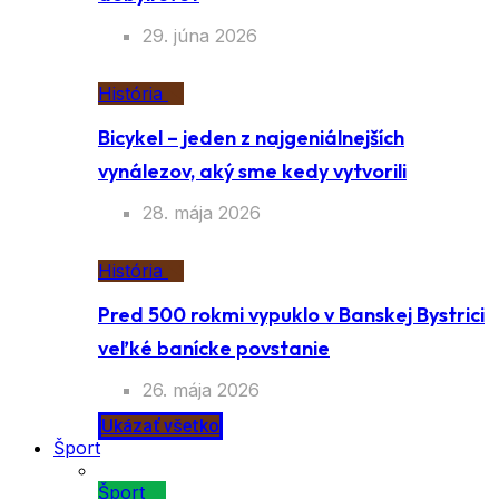
29. júna 2026
História
Bicykel – jeden z najgeniálnejších
vynálezov, aký sme kedy vytvorili
28. mája 2026
História
Pred 500 rokmi vypuklo v Banskej Bystrici
veľké banícke povstanie
26. mája 2026
Ukázať všetko
Šport
Šport