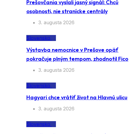
Prešovčania vyslali jasný signál: Chcú
osobnosti, nie stranícke centrály
3. augusta 2026
Slovensko
Výstavba nemocnice v Prešove opäť
pokračuje plným tempom, zhodnotil Fico
3. augusta 2026
Slovensko
Hagyari chce vrátiť život na Hlavnú ulicu
3. augusta 2026
Slovensko