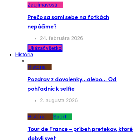
Zaujímavosti
Prečo sa sami sebe na fotkách
nepáčime?
24. februára 2026
Ukázať všetko
História
História
Pozdrav z dovolenky…alebo… Od
pohľadníc k selfie
2. augusta 2026
História
Šport
Tour de France – príbeh pretekov, ktoré
dobyli svet