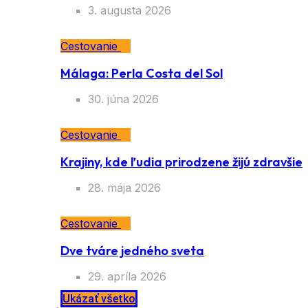
3. augusta 2026
Cestovanie
Málaga: Perla Costa del Sol
30. júna 2026
Cestovanie
Krajiny, kde ľudia prirodzene žijú zdravšie
28. mája 2026
Cestovanie
Dve tváre jedného sveta
29. apríla 2026
Ukázať všetko