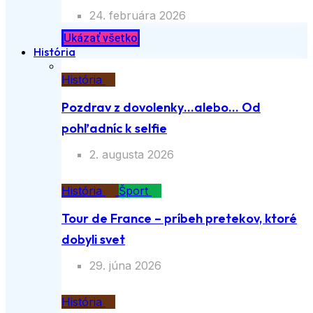
24. februára 2026
Ukázať všetko
História
História
Pozdrav z dovolenky…alebo… Od
pohľadníc k selfie
2. augusta 2026
História
Šport
Tour de France – príbeh pretekov, ktoré
dobyli svet
29. júna 2026
História