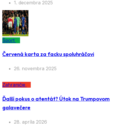
1. decembra 2025
Šport
Červená karta za facku spoluhráčovi
26. novembra 2025
Zahraničie
Ďalší pokus o atentát? Útok na Trumpovom
galavečere
28. apríla 2026