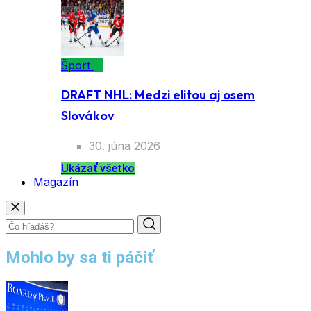
Šport
DRAFT NHL: Medzi elitou aj osem
Slovákov
30. júna 2026
Ukázať všetko
Magazín
Mohlo by sa ti páčiť