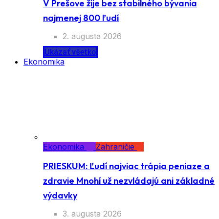
V Prešove žije bez stabilného bývania
najmenej 800 ľudí
2. augusta 2026
Ukázať všetko
Ekonomika
Ekonomika
Zahraničie
PRIESKUM: Ľudí najviac trápia peniaze a
zdravie Mnohí už nezvládajú ani základné
výdavky
3. augusta 2026