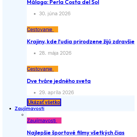
Málaga: Perla Costa del Sol
30. júna 2026
Cestovanie
Krajiny, kde ľudia prirodzene žijú zdravšie
28. mája 2026
Cestovanie
Dve tváre jedného sveta
29. apríla 2026
Ukázať všetko
Zaujímavosti
Zaujímavosti
Najlepšie športové filmy všetkých čias