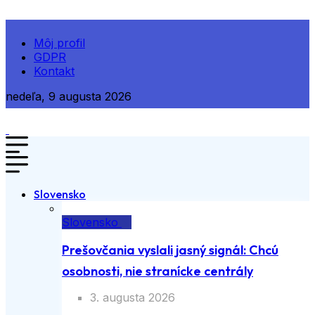
Môj profil
GDPR
Kontakt
nedeľa, 9 augusta 2026
Slovensko
Slovensko
Prešovčania vyslali jasný signál: Chcú
osobnosti, nie stranícke centrály
3. augusta 2026