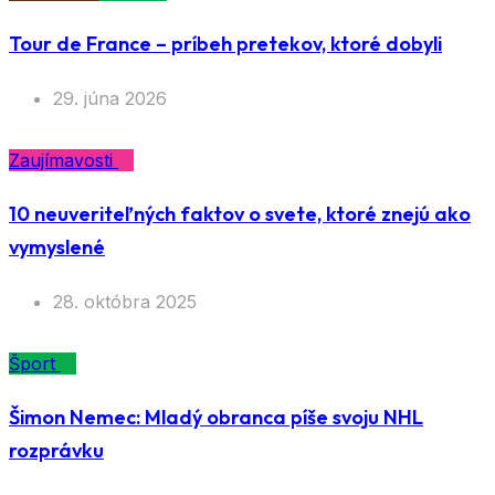
Tour de France – príbeh pretekov, ktoré dobyli
29. júna 2026
Zaujímavosti
10 neuveriteľných faktov o svete, ktoré znejú ako
vymyslené
28. októbra 2025
Šport
Šimon Nemec: Mladý obranca píše svoju NHL
rozprávku