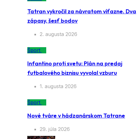
Tatran vykročil za návratom víťazne. Dva
zápasy, šesť bodov
2. augusta 2026
Šport
Infantino proti svetu: Plán na predaj
futbalového biznisu vyvolal vzburu
1. augusta 2026
Šport
Nové tváre v hádzanárskom Tatrane
29. júla 2026