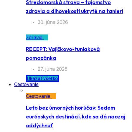
Stredomorská strava – tajomstvo
zdravia a dlhovekosti ukryté na tanieri
30. júna 2026
Zdravie
RECEPT: Vajíčkovo-tuniaková
pomazánka
27. júna 2026
Ukázať všetko
Cestovanie
Cestovanie
Leto bez úmorných horúčav: Sedem
európskych destinácií, kde sa dá naozaj
oddýchnuť