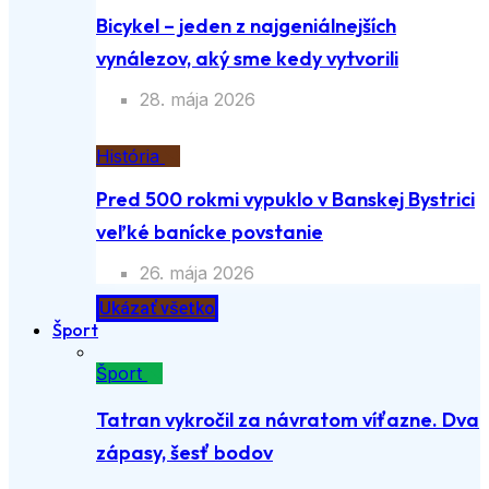
Bicykel – jeden z najgeniálnejších
vynálezov, aký sme kedy vytvorili
28. mája 2026
História
Pred 500 rokmi vypuklo v Banskej Bystrici
veľké banícke povstanie
26. mája 2026
Ukázať všetko
Šport
Šport
Tatran vykročil za návratom víťazne. Dva
zápasy, šesť bodov