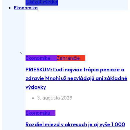
Ukázať všetko
Ekonomika
Ekonomika
Zahraničie
PRIESKUM: Ľudí najviac trápia peniaze a
zdravie Mnohí už nezvládajú ani základné
výdavky
3. augusta 2026
Ekonomika
Rozdiel miezd v okresoch je aj vyše 1 000