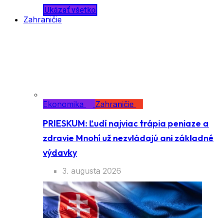
Ukázať všetko
Zahraničie
Ekonomika
Zahraničie
PRIESKUM: Ľudí najviac trápia peniaze a
zdravie Mnohí už nezvládajú ani základné
výdavky
3. augusta 2026