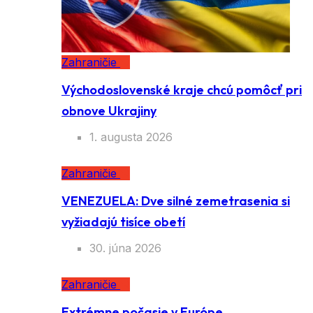
Zahraničie
Východoslovenské kraje chcú pomôcť pri
obnove Ukrajiny
1. augusta 2026
Zahraničie
VENEZUELA: Dve silné zemetrasenia si
vyžiadajú tisíce obetí
30. júna 2026
Zahraničie
Extrémne počasie v Európe