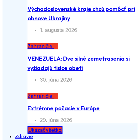
Východoslovenské kraje chcú pomôcť pri
obnove Ukrajiny
1. augusta 2026
Zahraničie
VENEZUELA: Dve silné zemetrasenia si
vyžiadajú tisíce obetí
30. júna 2026
Zahraničie
Extrémne počasie v Európe
29. júna 2026
Ukázať všetko
Zdravie