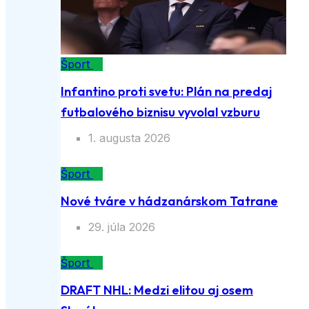
Šport
Infantino proti svetu: Plán na predaj
futbalového biznisu vyvolal vzburu
1. augusta 2026
Šport
Nové tváre v hádzanárskom Tatrane
29. júla 2026
Šport
DRAFT NHL: Medzi elitou aj osem