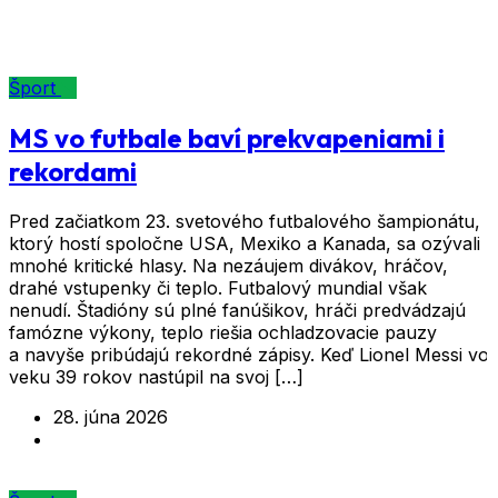
Značka:
Lionel Messi
Šport
MS vo futbale baví prekvapeniami i
rekordami
Pred začiatkom 23. svetového futbalového šampionátu,
ktorý hostí spoločne USA, Mexiko a Kanada, sa ozývali
mnohé kritické hlasy. Na nezáujem divákov, hráčov,
drahé vstupenky či teplo. Futbalový mundial však
nenudí. Štadióny sú plné fanúšikov, hráči predvádzajú
famózne výkony, teplo riešia ochladzovacie pauzy
a navyše pribúdajú rekordné zápisy. Keď Lionel Messi vo
veku 39 rokov nastúpil na svoj […]
28. júna 2026