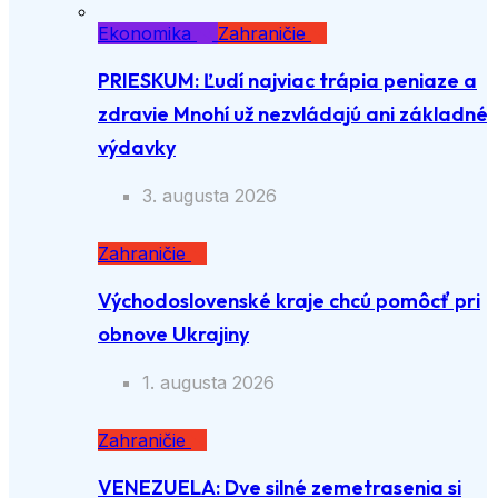
Ekonomika
Zahraničie
PRIESKUM: Ľudí najviac trápia peniaze a
zdravie Mnohí už nezvládajú ani základné
výdavky
3. augusta 2026
Zahraničie
Východoslovenské kraje chcú pomôcť pri
obnove Ukrajiny
1. augusta 2026
Zahraničie
VENEZUELA: Dve silné zemetrasenia si