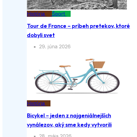
História
Šport
Tour de France – príbeh pretekov, ktoré
dobyli svet
29. júna 2026
História
Bicykel – jeden z najgeniálnejších
vynálezov, aký sme kedy vytvorili
28. mája 2026