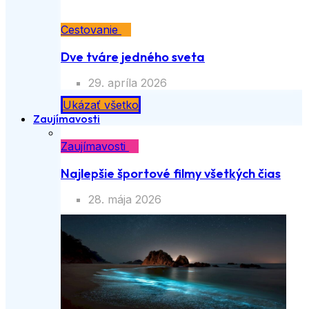
Cestovanie
Dve tváre jedného sveta
29. apríla 2026
Ukázať všetko
Zaujímavosti
Zaujímavosti
Najlepšie športové filmy všetkých čias
28. mája 2026