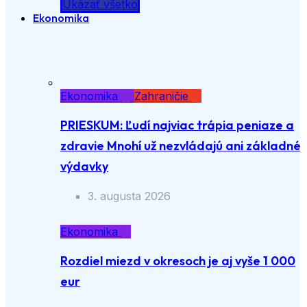
Ukázať všetko
Ekonomika
Ekonomika
Zahraničie
PRIESKUM: Ľudí najviac trápia peniaze a
zdravie Mnohí už nezvládajú ani základné
výdavky
3. augusta 2026
Ekonomika
Rozdiel miezd v okresoch je aj vyše 1 000
eur