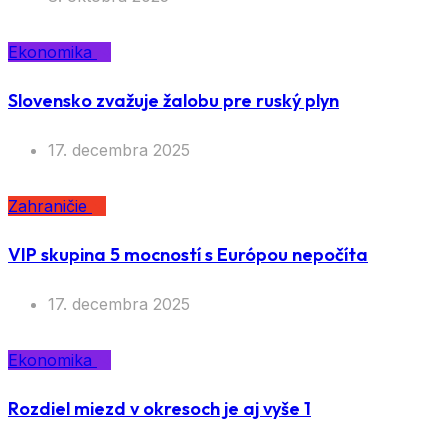
Ekonomika
Slovensko zvažuje žalobu pre ruský plyn
17. decembra 2025
Zahraničie
VIP skupina 5 mocností s Európou nepočíta
17. decembra 2025
Ekonomika
Rozdiel miezd v okresoch je aj vyše 1