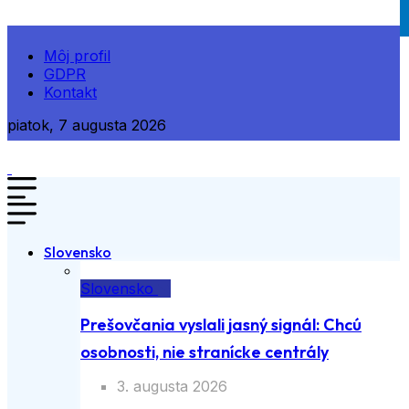
Môj profil
GDPR
Kontakt
piatok, 7 augusta 2026
Slovensko
Slovensko
Prešovčania vyslali jasný signál: Chcú
osobnosti, nie stranícke centrály
3. augusta 2026