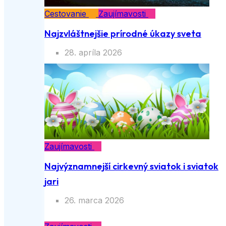
Cestovanie
Zaujímavosti
Najzvláštnejšie prírodné úkazy sveta
28. apríla 2026
Zaujímavosti
Najvýznamnejší cirkevný sviatok i sviatok
jari
26. marca 2026