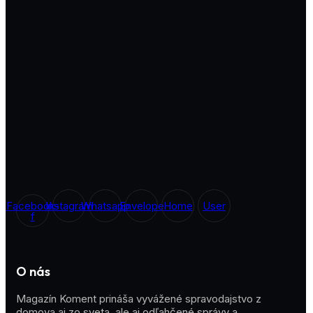
Facebook-
Instagram
Whatsapp
Envelope
Home
User
f
O nás
Magazín Koment prináša vyvážené spravodajstvo z
domova aj zo sveta, ale aj odľahčené správy a