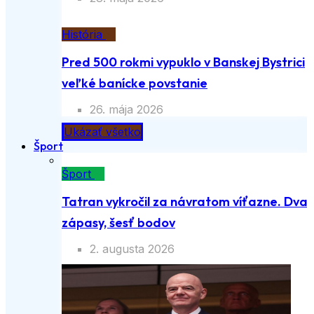
História
Pred 500 rokmi vypuklo v Banskej Bystrici
veľké banícke povstanie
26. mája 2026
Ukázať všetko
Šport
Šport
Tatran vykročil za návratom víťazne. Dva
zápasy, šesť bodov
2. augusta 2026