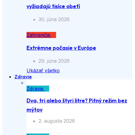
vyžiadajú tisíce obetí
30. júna 2026
Zahraničie
Extrémne počasie v Európe
29. júna 2026
Ukázať všetko
Zdravie
Zdravie
Dva, tri alebo štyri litre? Pitný režim bez
mýtov
2. augusta 2026