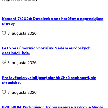
Koment 7/2026: Dovolenka bez horúčav a napredujúce
stavby
3. augusta 2026
Leto bez úmorných horúčav: Sedem európskych
destinácií, kde.
3. augusta 2026
Prešovčania vyslali jasný signál: Chcú osobnosti, nie
stranícke.
3. augusta 2026
PRIESKUM: Ľudí najviac trápia peniaze a zdravie Mnohí.