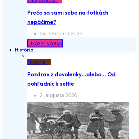
Zaujímavosti
Prečo sa sami sebe na fotkách
nepáčime?
24. februára 2026
Ukázať všetko
História
História
Pozdrav z dovolenky…alebo… Od
pohľadníc k selfie
2. augusta 2026