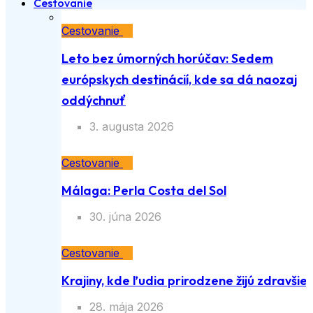
Cestovanie
Cestovanie
Leto bez úmorných horúčav: Sedem
európskych destinácií, kde sa dá naozaj
oddýchnuť
3. augusta 2026
Cestovanie
Málaga: Perla Costa del Sol
30. júna 2026
Cestovanie
Krajiny, kde ľudia prirodzene žijú zdravšie
28. mája 2026