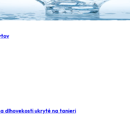
ýtov
 dlhovekosti ukryté na tanieri