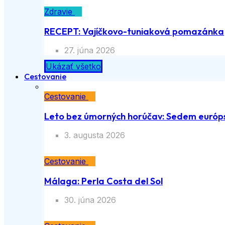
Zdravie
RECEPT: Vajíčkovo-tuniaková pomazánka
27. júna 2026
Ukázať všetko
Cestovanie
Cestovanie
Leto bez úmorných horúčav: Sedem európs
3. augusta 2026
Cestovanie
Málaga: Perla Costa del Sol
30. júna 2026