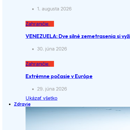
1. augusta 2026
Zahraničie
VENEZUELA: Dve silné zemetrasenia si vyži
30. júna 2026
Zahraničie
Extrémne počasie v Európe
29. júna 2026
Ukázať všetko
Zdravie