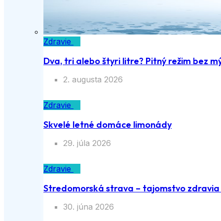
Zdravie
Dva, tri alebo štyri litre? Pitný režim bez m
2. augusta 2026
Zdravie
Skvelé letné domáce limonády
29. júla 2026
Zdravie
Stredomorská strava – tajomstvo zdravia a
30. júna 2026