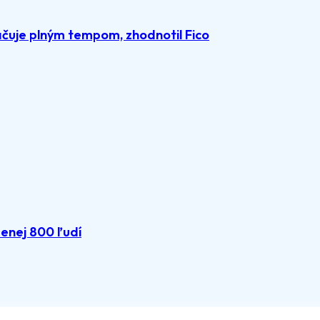
čuje plným tempom, zhodnotil Fico
menej 800 ľudí