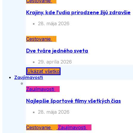
Cestovanie
Krajiny, kde ľudia prirodzene žijú zdravšie
28. mája 2026
Cestovanie
Dve tváre jedného sveta
29. apríla 2026
Ukázať všetko
Zaujímavosti
Zaujímavosti
Najlepšie športové filmy všetkých čias
28. mája 2026
Cestovanie
Zaujímavosti