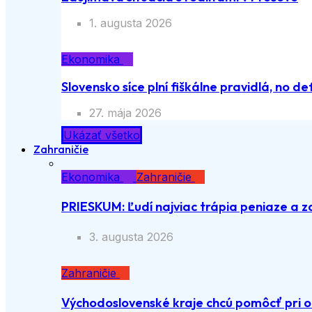
1. augusta 2026
Ekonomika
Slovensko síce plní fiškálne pravidlá, no def
27. mája 2026
Ukázať všetko
Zahraničie
Ekonomika
Zahraničie
PRIESKUM: Ľudí najviac trápia peniaze a z
3. augusta 2026
Zahraničie
Východoslovenské kraje chcú pomôcť pri o