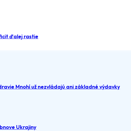
icit ďalej rastie
dravie Mnohí už nezvládajú ani základné výdavky
bnove Ukrajiny