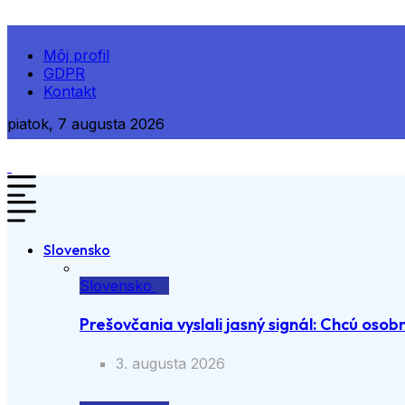
Môj profil
GDPR
Kontakt
piatok, 7 augusta 2026
Slovensko
Slovensko
Prešovčania vyslali jasný signál: Chcú osobn
3. augusta 2026