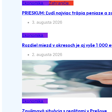
Ekonomika
Zahraničie
PRIESKUM: Ľudí najviac trápia peniaze a z
3. augusta 2026
Ekonomika
Rozdiel miezd v okresoch je aj vyše 1 000 e
2. augusta 2026
Ekonomika
Zaujímavá situácia s realitami v Prešove