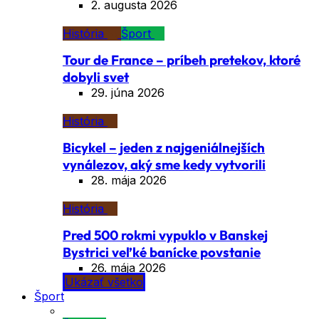
2. augusta 2026
História
Šport
Tour de France – príbeh pretekov, ktoré
dobyli svet
29. júna 2026
História
Bicykel – jeden z najgeniálnejších
vynálezov, aký sme kedy vytvorili
28. mája 2026
História
Pred 500 rokmi vypuklo v Banskej
Bystrici veľké banícke povstanie
26. mája 2026
Ukázať všetko
Šport