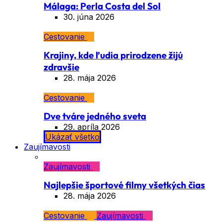
Málaga: Perla Costa del Sol
30. júna 2026
Cestovanie
Krajiny, kde ľudia prirodzene žijú
zdravšie
28. mája 2026
Cestovanie
Dve tváre jedného sveta
29. apríla 2026
Ukázať všetko
Zaujímavosti
Zaujímavosti
Najlepšie športové filmy všetkých čias
28. mája 2026
Cestovanie
Zaujímavosti