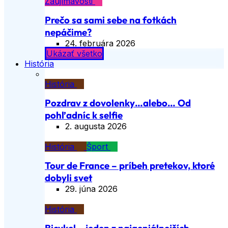
Zaujímavosti
Prečo sa sami sebe na fotkách
nepáčime?
24. februára 2026
Ukázať všetko
História
História
Pozdrav z dovolenky…alebo… Od
pohľadníc k selfie
2. augusta 2026
História
Šport
Tour de France – príbeh pretekov, ktoré
dobyli svet
29. júna 2026
História