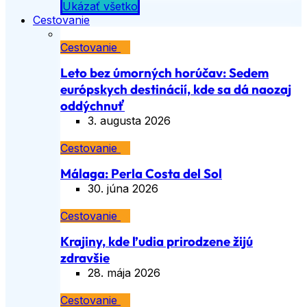
Ukázať všetko
Cestovanie
Cestovanie
Leto bez úmorných horúčav: Sedem
európskych destinácií, kde sa dá naozaj
oddýchnuť
3. augusta 2026
Cestovanie
Málaga: Perla Costa del Sol
30. júna 2026
Cestovanie
Krajiny, kde ľudia prirodzene žijú
zdravšie
28. mája 2026
Cestovanie