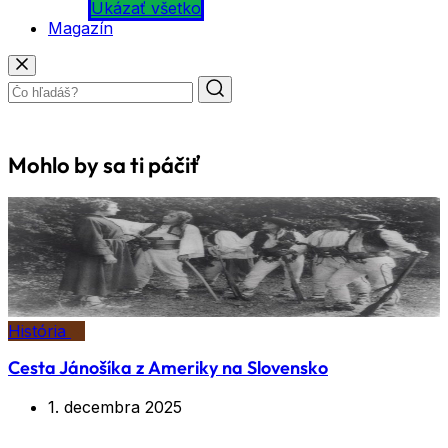
Ukázať všetko
Magazín
Mohlo by sa ti páčiť
História
Cesta Jánošíka z Ameriky na Slovensko
1. decembra 2025