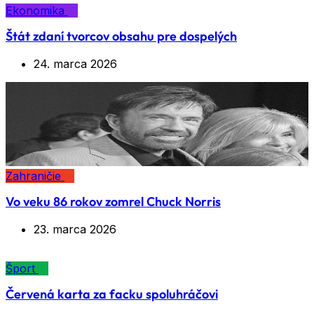
Ekonomika
Štát zdaní tvorcov obsahu pre dospelých
24. marca 2026
Zahraničie
Vo veku 86 rokov zomrel Chuck Norris
23. marca 2026
Šport
Červená karta za facku spoluhráčovi