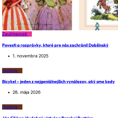
Zaujímavosti
Povesti a rozprávky, ktoré pre nás zachránil Dobšinský
1. novembra 2025
História
Bicykel – jeden z najgeniálnejších vynálezov, aký sme kedy
28. mája 2026
História
Ján Cikker: Hudobný virtuóz z Banskej Bystrice