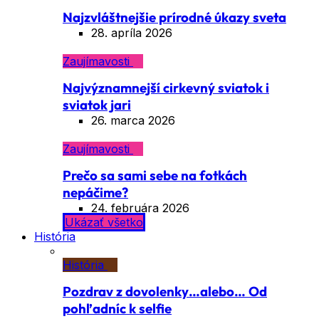
Najzvláštnejšie prírodné úkazy sveta
28. apríla 2026
Zaujímavosti
Najvýznamnejší cirkevný sviatok i
sviatok jari
26. marca 2026
Zaujímavosti
Prečo sa sami sebe na fotkách
nepáčime?
24. februára 2026
Ukázať všetko
História
História
Pozdrav z dovolenky…alebo… Od
pohľadníc k selfie