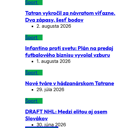
Šport
Tatran vykročil za návratom víťazne.
Dva zápasy, šesť bodov
2. augusta 2026
Šport
Infantino proti svetu: Plán na predaj
futbalového biznisu vyvolal vzburu
1. augusta 2026
Šport
Nové tváre v hádzanárskom Tatrane
29. júla 2026
Šport
DRAFT NHL: Medzi elitou aj osem
Slovákov
30. júna 2026