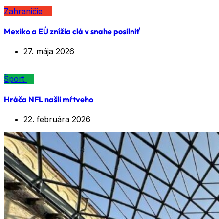
Zahraničie
Mexiko a EÚ znížia clá v snahe posilniť
27. mája 2026
Šport
Hráča NFL našli mŕtveho
22. februára 2026