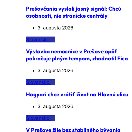
Prešovčania vyslali jasný signál: Chcú
osobnosti, nie stranícke centrály
3. augusta 2026
Slovensko
Výstavba nemocnice v Prešove opäť
pokračuje plným tempom, zhodnotil Fico
3. augusta 2026
Slovensko
Hagyari chce vrátiť život na Hlavnú ulicu
3. augusta 2026
Slovensko
V Prešove žije bez stabilného bývania