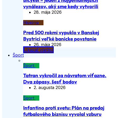
Bicykel – jeden z najgeniálnejších
vynálezov, aký sme kedy vytvorili
28. mája 2026
História
Pred 500 rokmi vypuklo v Banskej
Bystrici veľké banícke povstanie
26. mája 2026
Ukázať všetko
Šport
Šport
Tatran vykročil za návratom víťazne.
Dva zápasy, šesť bodov
2. augusta 2026
Šport
Infantino proti svetu: Plán na predaj
futbalového biznisu vyvolal vzburu