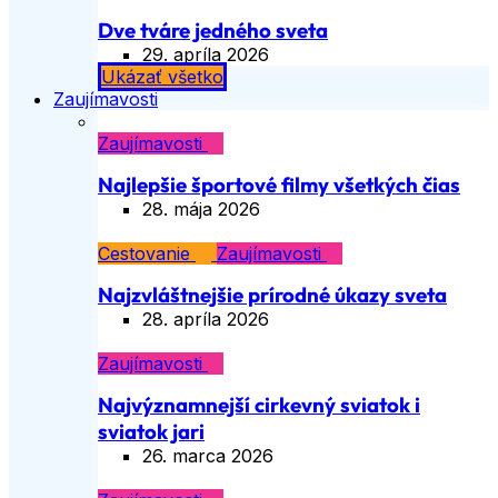
Dve tváre jedného sveta
29. apríla 2026
Ukázať všetko
Zaujímavosti
Zaujímavosti
Najlepšie športové filmy všetkých čias
28. mája 2026
Cestovanie
Zaujímavosti
Najzvláštnejšie prírodné úkazy sveta
28. apríla 2026
Zaujímavosti
Najvýznamnejší cirkevný sviatok i
sviatok jari
26. marca 2026