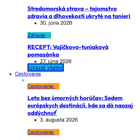
Stredomorská strava – tajomstvo
zdravia a dlhovekosti ukryté na tanieri
30. júna 2026
Zdravie
RECEPT: Vajíčkovo-tuniaková
pomazánka
27. júna 2026
Ukázať všetko
Cestovanie
Cestovanie
Leto bez úmorných horúčav: Sedem
európskych destinácií, kde sa dá naozaj
oddýchnuť
3. augusta 2026
Cestovanie