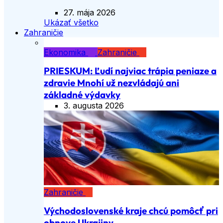
27. mája 2026
Ukázať všetko
Zahraničie
Ekonomika
Zahraničie
PRIESKUM: Ľudí najviac trápia peniaze a
zdravie Mnohí už nezvládajú ani
základné výdavky
3. augusta 2026
Zahraničie
Východoslovenské kraje chcú pomôcť pri
obnove Ukrajiny